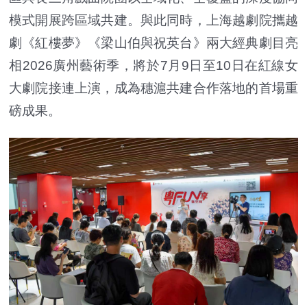
模式開展跨區域共建。與此同時，上海越劇院攜越
劇《紅樓夢》《梁山伯與祝英台》兩大經典劇目亮
相2026廣州藝術季，將於7月9日至10日在紅線女
大劇院接連上演，成為穗滬共建合作落地的首場重
磅成果。