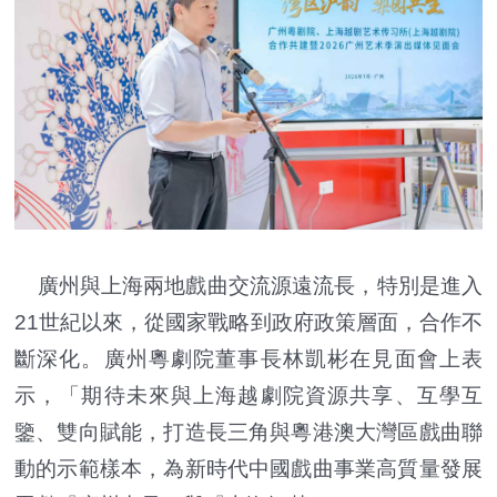
廣州與上海兩地戲曲交流源遠流長，特別是進入
21世紀以來，從國家戰略到政府政策層面，合作不
斷深化。廣州粵劇院董事長林凱彬在見面會上表
示，「期待未來與上海越劇院資源共享、互學互
鑒、雙向賦能，打造長三角與粵港澳大灣區戲曲聯
動的示範樣本，為新時代中國戲曲事業高質量發展