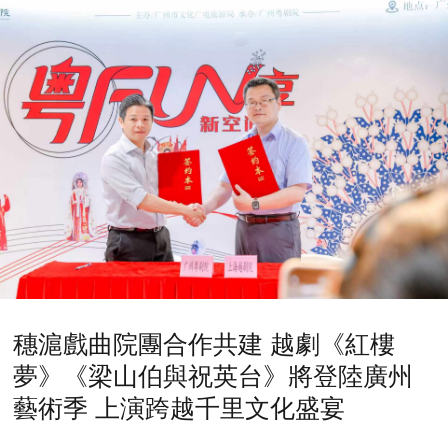
穗滬戲曲院團合作共建 越劇《紅樓
夢》《梁山伯與祝英台》將登陸廣州
藝術季 上演跨越千里文化盛宴