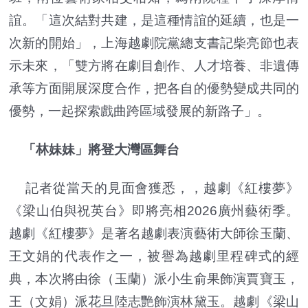
誼。「這次結對共建，是這種情誼的延續，也是一
次新的開始」，上海越劇院黨總支書記柴亮節也表
示未來，「雙方將在劇目創作、人才培養、非遺傳
承等方面開展深度合作，把各自的優勢變成共同的
優勢，一起探索戲曲跨區域發展的新路子」。
「林妹妹」將登大灣區舞台
記者從當天的見面會獲悉，，越劇《紅樓夢》
《梁山伯與祝英台》即將亮相2026廣州藝術季。
越劇《紅樓夢》是著名越劇表演藝術大師徐玉蘭、
王文娟的代表作之一，被譽為越劇里程碑式的經
典，本次將由徐（玉蘭）派小生俞果飾演賈寶玉，
王（文娟）派花旦陸志艷飾演林黛玉。越劇《梁山