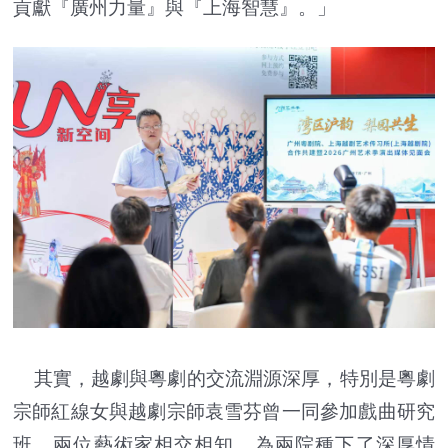
貢獻『廣州力量』與『上海智慧』。」
其實，越劇與粵劇的交流淵源深厚，特別是粵劇
宗師紅線女與越劇宗師袁雪芬曾一同參加戲曲研究
班，兩位藝術家相交相知，為兩院種下了深厚情