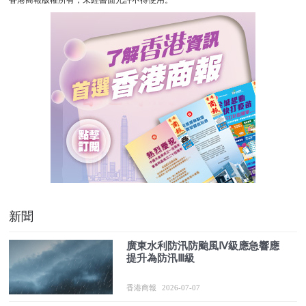
香港商報版權所有，未經書面允許不得使用。
新聞
廣東水利防汛防颱風Ⅳ級應急響應
提升為防汛Ⅲ級
香港商報
2026-07-07