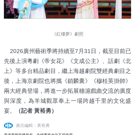
《紅樓夢》劇照
2026廣州藝術季將持續至7月31日，截至目前已
先後上演粵劇《帝女花》《文成公主》、話劇《北
上》等多台精品劇目，繼上海越劇院雙經典劇目之
後，上海京劇院也將攜《鎖麟囊》《穆桂英掛帥》
兩大經典登場，將進一步拓展穗滬戲曲交流的廣度
與深度，為羊城觀眾奉上一場跨越千里的文化盛
宴。
（記者 黃裕勇）
責任編輯：黃裕勇