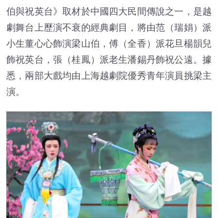
伯與祝英台》取材於中國四大民間傳說之一，是越
劇舞台上歷演不衰的經典劇目，將由范（瑞娟）派
小生董心心飾演梁山伯，傅（全香）派花旦楊韻兒
飾祝英台，張（桂鳳）派老生潘錫丹飾祝公遠。據
悉，兩部大戲均由上海越劇院優秀青年演員挑梁主
演。