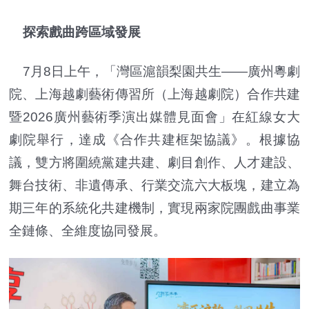
探索戲曲跨區域發展
7月8日上午，「灣區滬韻梨園共生——廣州粵劇
院、上海越劇藝術傳習所（上海越劇院）合作共建
暨2026廣州藝術季演出媒體見面會」在紅線女大
劇院舉行，達成《合作共建框架協議》。根據協
議，雙方將圍繞黨建共建、劇目創作、人才建設、
舞台技術、非遺傳承、行業交流六大板塊，建立為
期三年的系統化共建機制，實現兩家院團戲曲事業
全鏈條、全維度協同發展。