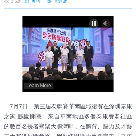
3.6萬
7月7日，第三屆泰聯賽華南區域復賽在深圳泰康
之家·鵬園開賽。來自華南地區多個泰康養老社區
的數百名長者齊聚大鵬灣畔，在體育、腦力及才藝