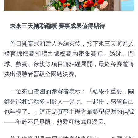
未來三天精彩繼續 賽事成果值得期待
首日開幕式和達人秀結束後，接下來三天將進入
體育錦標賽和腦力錦標賽的密集賽程。游泳、門
球、數獨、象棋等項目將相繼展開，最終各賽道將
決出優勝者晉級全國總決賽。
一位來自鷺園的參賽者表示：「結果不重要，關
鍵是能和這麼多同齡人一起玩、一起拼，感覺自己
也年輕了。」這正是賽事主辦方最希望傳遞的信號
——年齡不是界限，熱愛可抵歲月漫長。