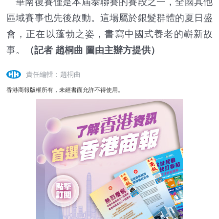
華南復賽僅是本屆泰聯賽的賽段之一，全國其他
區域賽事也先後啟動。這場屬於銀髮群體的夏日盛
會，正在以蓬勃之姿，書寫中國式養老的嶄新故
事。
（記者 趙桐曲 圖由主辦方提供）
責任編輯：趙桐曲
香港商報版權所有，未經書面允許不得使用。