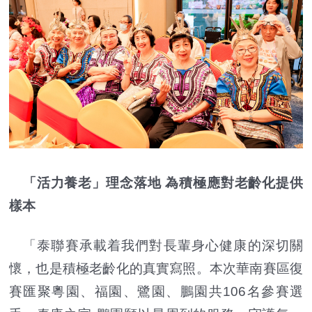
「活力養老」理念落地 為積極應對老齡化提供
樣本
「泰聯賽承載着我們對長輩身心健康的深切關
懷，也是積極老齡化的真實寫照。本次華南賽區復
賽匯聚粵園、福園、鷺園、鵬園共106名參賽選