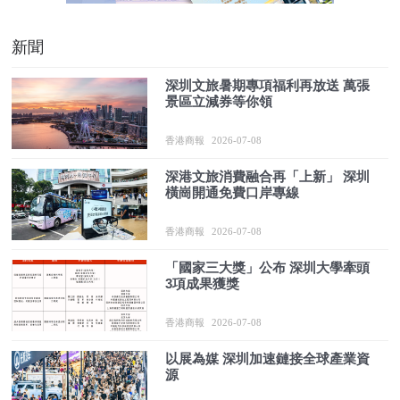
新聞
深圳文旅暑期專項福利再放送 萬張
景區立減券等你領
香港商報
2026-07-08
深港文旅消費融合再「上新」 深圳
橫崗開通免費口岸專線
香港商報
2026-07-08
「國家三大獎」公布 深圳大學牽頭
3項成果獲獎
香港商報
2026-07-08
以展為媒 深圳加速鏈接全球產業資
源