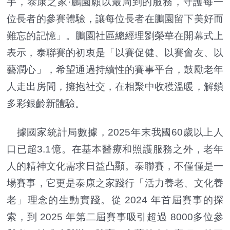
手，泰康之家·鵬園願以最周到的服務，守護每一
位長者的參賽體驗，讓每位長者在鵬園留下美好而
難忘的記憶」。鵬園社區總經理劉榮華在開幕式上
表示，泰聯賽的初衷是「以賽促健、以賽會友、以
藝潤心」，希望通過持續性的賽事平台，鼓勵老年
人走出房間，擁抱社交，在相聚中收穫溫暖，解鎖
多彩銀齡新體驗。
據國家統計局數據，2025年末我國60歲以上人
口已超3.1億。在基本醫療和照護服務之外，老年
人的精神文化需求日益凸顯。泰聯賽，不僅僅是一
場賽事，它更是泰康之家踐行「活力養老、文化養
老」理念的生動實踐。從 2024 年首屆賽事的探
索，到 2025 年第二屆賽事吸引超過 8000多位參