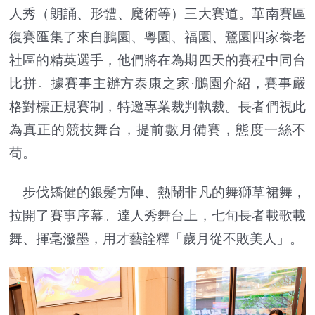
人秀（朗誦、形體、魔術等）三大賽道。華南賽區
復賽匯集了來自鵬園、粵園、福園、鷺園四家養老
社區的精英選手，他們將在為期四天的賽程中同台
比拼。據賽事主辦方泰康之家·鵬園介紹，賽事嚴
格對標正規賽制，特邀專業裁判執裁。長者們視此
為真正的競技舞台，提前數月備賽，態度一絲不
苟。
步伐矯健的銀髮方陣、熱鬧非凡的舞獅草裙舞，
拉開了賽事序幕。達人秀舞台上，七旬長者載歌載
舞、揮毫潑墨，用才藝詮釋「歲月從不敗美人」。