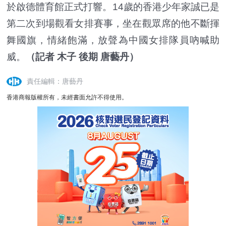
於啟德體育館正式打響。14歲的香港少年家誠已是
第二次到場觀看女排賽事，坐在觀眾席的他不斷揮
舞國旗，情緒飽滿，放聲為中國女排隊員吶喊助
威。
（記者 木子 後期 唐藝丹）
責任編輯：唐藝丹
香港商報版權所有，未經書面允許不得使用。