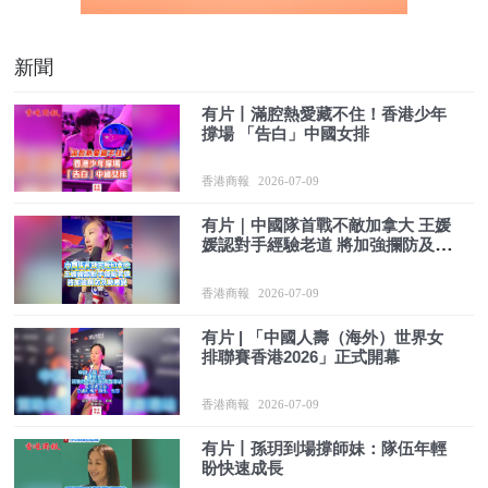
新聞
有片丨滿腔熱愛藏不住！香港少年
撐場 「告白」中國女排
香港商報
2026-07-09
有片｜中國隊首戰不敵加拿大 王媛
媛認對手經驗老道 將加強攔防及時
應變
香港商報
2026-07-09
有片 | 「中國人壽（海外）世界女
排聯賽香港2026」正式開幕
香港商報
2026-07-09
有片丨孫玥到場撐師妹：隊伍年輕
盼快速成長