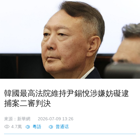
韓國最高法院維持尹錫悅涉嫌妨礙逮
捕案二審判決
來源：新華網
2026-07-09 13:26
4.7萬