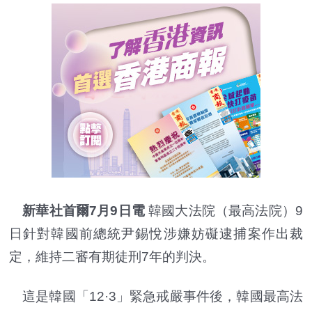
新華社首爾7月9日電
韓國大法院（最高法院）9
日針對韓國前總統尹錫悅涉嫌妨礙逮捕案作出裁
定，維持二審有期徒刑7年的判決。
這是韓國「12·3」緊急戒嚴事件後，韓國最高法