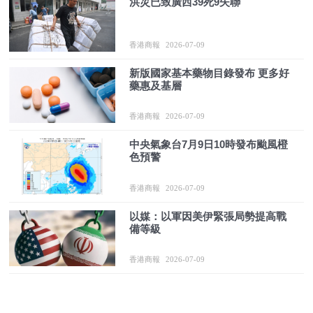
洪災已致廣西39死9失聯
香港商報
2026-07-09
新版國家基本藥物目錄發布 更多好
藥惠及基層
香港商報
2026-07-09
中央氣象台7月9日10時發布颱風橙
色預警
香港商報
2026-07-09
以媒：以軍因美伊緊張局勢提高戰
備等級
香港商報
2026-07-09