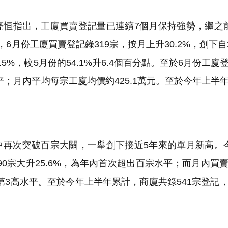
亮恒指出，工廈買賣登記量已連續7個月保持強勢，繼之
月份工廈買賣登記錄319宗，按月上升30.2%，創下自2
5%，較5月份的54.1%升6.4個百分點。至於6月份工廈
高水平；月內平均每宗工廈均價約425.1萬元。至於今年上半
再次突破百宗大關，一舉創下接近5年來的單月新高。
90宗大升25.6%，為年內首次超出百宗水平；而月內買
年內第3高水平。至於今年上半年累計，商廈共錄541宗登記