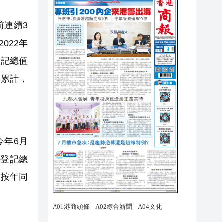
前連續3
022年
登記總值
年累計，
今年6月
賣登記總
，按年同