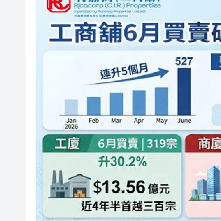
颱風「白海豚」在浙江樂清二
祖父母節逾500參加者共創世
伊朗最高領袖與總統舉行會談 