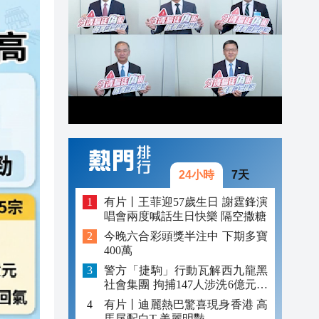
19:42
19:25
19:23
19:16
24小時
7天
有片丨王菲迎57歲生日 謝霆鋒演
唱會兩度喊話生日快樂 隔空撒糖
今晚六合彩頭獎半注中 下期多寶
400萬
警方「捷駒」行動瓦解西九龍黑
社會集團 拘捕147人涉洗6億元黑
錢
有片丨迪麗熱巴驚喜現身香港 高
馬尾配白T 美麗明豔