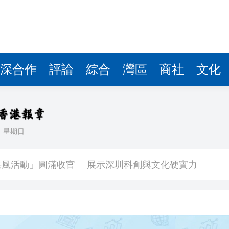
深合作
評論
綜合
灣區
商社
文化
日
星期日
早開放越好」 將進行大量測試及演練
「APEC大會倒計時100天媒體采風活動」圓滿收官 展示深圳科創與文化硬實力
受災、6人死亡
5歲女童感染甲流 情況嚴重