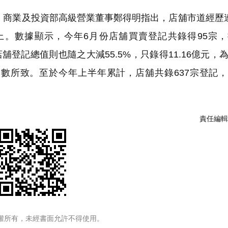
、商業及投資部高級營業董事鄭得明指出，店舖市道經歷
。數據顯示，今年6月份店舖買賣登記共錄得95宗，
舖登記總值則也隨之大減55.5%，只錄得11.16億元，
數所致。至於今年上半年累計，店舖共錄637宗登記
責任編輯
權所有，未經書面允許不得使用。