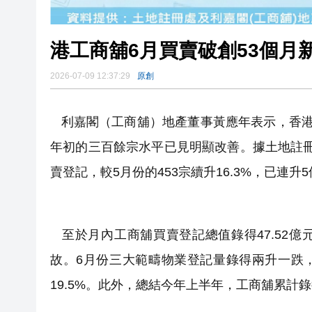
港工商舖6月買賣破創53個月
2026-07-09 12:37:29
原創
利嘉閣（工商舖）地產董事黃應年表示，香港
年初的三百餘宗水平已見明顯改善。據土地註冊處
賣登記，較5月份的453宗續升16.3%，已連升5
至於月內工商舖買賣登記總值錄得47.52億
故。6月份三大範疇物業登記量錄得兩升一跌，
19.5%。此外，總結今年上半年，工商舖累計錄得