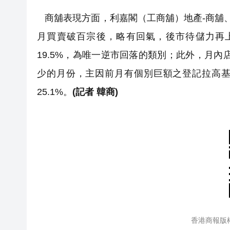
商舖表現方面，利嘉閣（工商舖）地產-商舖
月買賣破百宗後，略有回氣，後市待儲力再上
19.5%，為唯一逆市回落的類別；此外，月內店
少的月份，主因前月有個別巨額之登記拉高基
25.1%。
(記者 韓商)
香港商報版