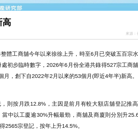
新高
來源：
整體工商舖今年以來徐徐上升，時至6月已突破五百宗
初步臨時數字，2026年6月份全港共錄得527宗工商
個月，創下自2022年2月以來的53個月(即近4年半)新高。
元，則按月跌12.8%，主因是前月有較大額店舖登記推
當中以工廈逾30%升幅最勁，商舖及商廈則分別升25.
2565宗登記，按年上升14.5%。