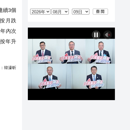
連續3個
按月跌
為年內次
，按年升
：
韓濠昕