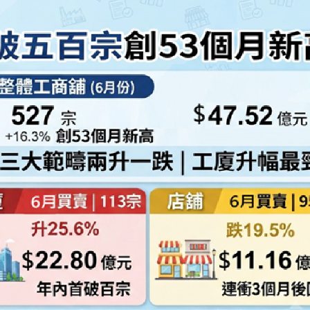
【港樓】新盤PARK SILICON二期收1200票超購18倍 最快48小時內加推 二手交投續淡靜
次登陸
界紀錄 呼籲社會以手部按摩連結長者
討論經濟和軍事等問題