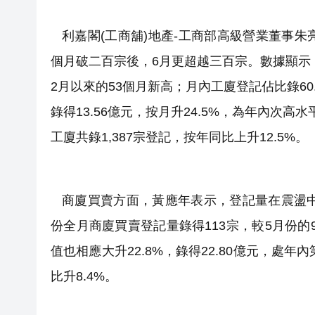
利嘉閣(工商舖)地產-工商部高級營業董事朱
個月破二百宗後，6月更超越三百宗。數據顯示，6
2月以來的53個月新高；月內工廈登記佔比錄60.
錄得13.56億元，按月升24.5%，為年內次
工廈共錄1,387宗登記，按年同比上升12.5%。
商廈買賣方面，黃應年表示，登記量在震盪中
份全月商廈買賣登記量錄得113宗，較5月份的
值也相應大升22.8%，錄得22.80億元，處
比升8.4%。