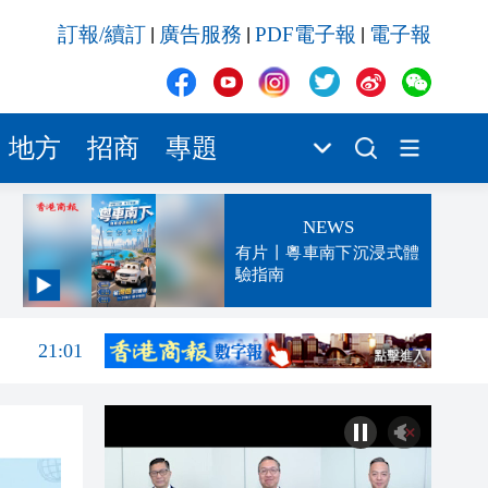
訂報/續訂
廣告服務
PDF電子報
電子報
|
|
|
地方
招商
專題
NEWS
有片丨粵車南下沉浸式體
驗指南
21:08
21:01
20:21
19:47