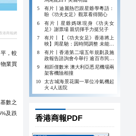
有片丨迪麗熱巴跟星爺學粵語：
盼《功夫女足》觀眾看得開心
有片丨星爺媽咪現身《功夫女
足》謝票場 親切揮手力挺兒子
香港商報網
有片丨【《功夫女足》香港將上
映】周星馳：因時間調整 未能製
作粵語版 對此深表遺憾
有片丨香港第二場五年規劃及施
水平，較
政報告諮詢會今舉行 逾百市民出
舖物業買
席
相距僅數米 澳大利亞悉尼機場兩
架客機險相撞
太古城海景花園一單位冷氣機起
火 4人送院
高基數之
6%及跌
香港商報PDF