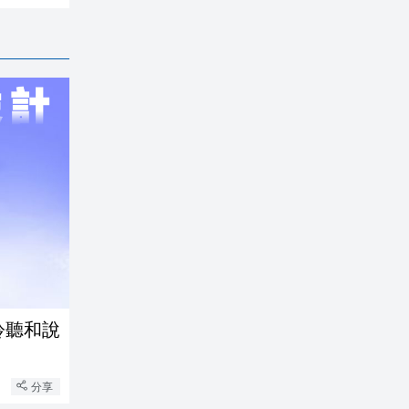
時聆聽和說
分享