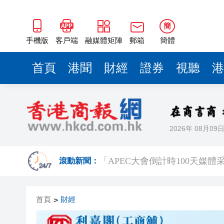
簡
手機版
客戶端
融媒體矩陣
郵箱
簡體
首頁
港聞
財經
證券
視聽
港
2026年 08月09
有片丨李家超：新皇崗口岸「越
滾動新聞：
極端天氣已致菲律賓逾38萬人
首頁
財經
>
衞生防護中心：一名有長期病患