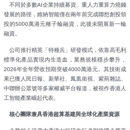
不同於多數AI企業持續募資、重人力重算力燒錢
發展的路徑，維納智能僅在兩年前完成聯想創投領
投的5000萬港元種子輪融資，此後未開展新一輪
融資。
公司推行精英「特種兵」研發模式，依靠高毛利
標準化產品實現內生造血，業務規模穩步攀升，
2026年全年營收預期突破4000萬港元。其技術成
果已獲人民日報、新華社、鳳凰衛視、紫荊雜誌、
中聯辦公眾號等多家權威平台報道，被視作香港人
工智能產業崛起代表。
核心團隊兼具香港超算基建與全球化產業資源