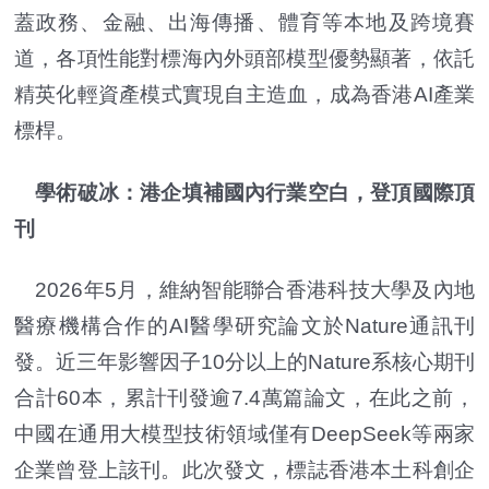
蓋政務、金融、出海傳播、體育等本地及跨境賽
道，各項性能對標海內外頭部模型優勢顯著，依託
精英化輕資產模式實現自主造血，成為香港AI產業
標桿。
學術破冰：港企填補國內行業空白，登頂國際頂
刊
2026年5月，維納智能聯合香港科技大學及內地
醫療機構合作的AI醫學研究論文於Nature通訊刊
發。近三年影響因子10分以上的Nature系核心期刊
合計60本，累計刊發逾7.4萬篇論文，在此之前，
中國在通用大模型技術領域僅有DeepSeek等兩家
企業曾登上該刊。此次發文，標誌香港本土科創企