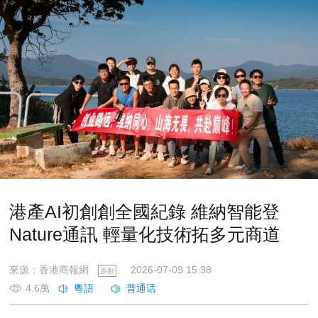
港產AI初創創全國紀錄 維納智能登
Nature通訊 輕量化技術拓多元商道
來源：香港商報網
2026-07-09 15:38
原創
4.6萬