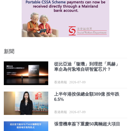
新聞
從比亞迪「‌璇璣」到‌理想「馬赫」
車企為何紮堆自研智駕芯片？
香港商報
2026-07-09
上半年港按保總金額389億 按年跌
6.5%
香港商報
2026-07-09
張雪機車簽下重慶50萬輛超大項目