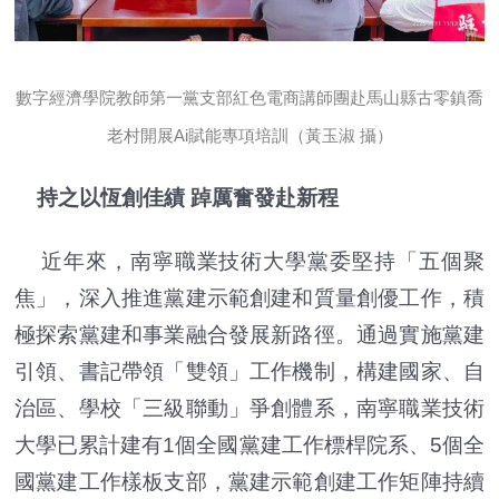
數字經濟學院教師第一黨支部紅色電商講師團赴馬山縣古零鎮喬
老村開展Ai賦能專項培訓（黃玉淑 攝）
持之以恆創佳績 踔厲奮發赴新程
近年來，南寧職業技術大學黨委堅持「五個聚
焦」，深入推進黨建示範創建和質量創優工作，積
極探索黨建和事業融合發展新路徑。通過實施黨建
引領、書記帶領「雙領」工作機制，構建國家、自
治區、學校「三級聯動」爭創體系，南寧職業技術
大學已累計建有1個全國黨建工作標桿院系、5個全
國黨建工作樣板支部，黨建示範創建工作矩陣持續