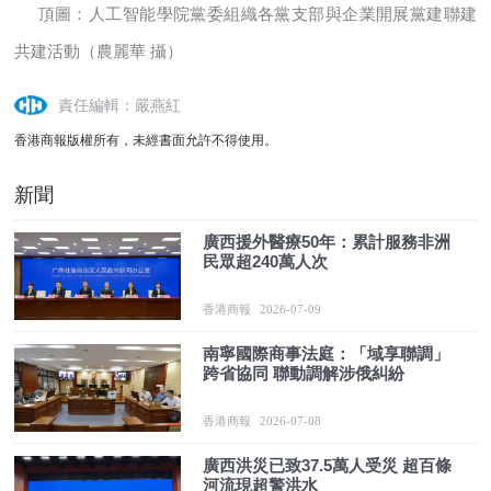
頂圖：人工智能學院黨委組織各黨支部與企業開展黨建聯建
共建活動（農麗華 攝）
責任編輯：嚴燕紅
香港商報版權所有，未經書面允許不得使用。
新聞
廣西援外醫療50年：累計服務非洲
民眾超240萬人次
香港商報
2026-07-09
南寧國際商事法庭：「域享聯調」
跨省協同 聯動調解涉俄糾紛
香港商報
2026-07-08
廣西洪災已致37.5萬人受災 超百條
河流現超警洪水