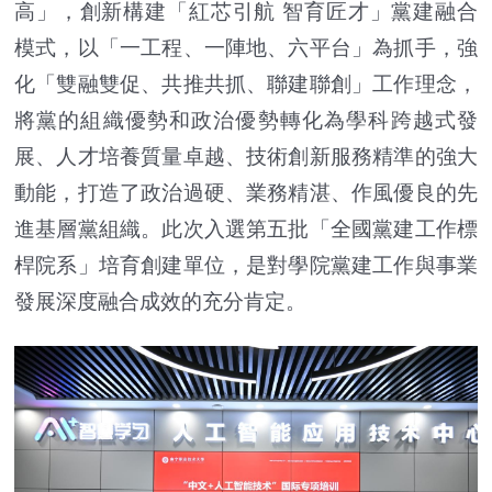
高」，創新構建「紅芯引航 智育匠才」黨建融合
模式，以「一工程、一陣地、六平台」為抓手，強
化「雙融雙促、共推共抓、聯建聯創」工作理念，
將黨的組織優勢和政治優勢轉化為學科跨越式發
展、人才培養質量卓越、技術創新服務精準的強大
動能，打造了政治過硬、業務精湛、作風優良的先
進基層黨組織。此次入選第五批「全國黨建工作標
桿院系」培育創建單位，是對學院黨建工作與事業
發展深度融合成效的充分肯定。