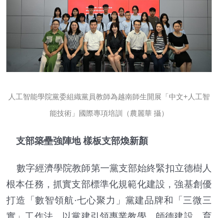
人工智能學院黨委組織黨員教師為越南師生開展「中文+人工智
能技術」國際專項培訓（農麗華 攝）
支部築壘強陣地 樣板支部煥新顏
數字經濟學院教師第一黨支部始終緊扣立德樹人
根本任務，抓實支部標準化規範化建設，強基創優
打造「數智領航·七心聚力」黨建品牌和「三微三
實」工作法，以黨建引領專業教學、師德建設、育