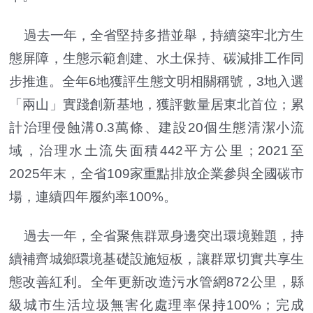
過去一年，全省堅持多措並舉，持續築牢北方生
態屏障，生態示範創建、水土保持、碳減排工作同
步推進。全年6地獲評生態文明相關稱號，3地入選
「兩山」實踐創新基地，獲評數量居東北首位；累
計治理侵蝕溝0.3萬條、建設20個生態清潔小流
域，治理水土流失面積442平方公里；2021至
2025年末，全省109家重點排放企業參與全國碳市
場，連續四年履約率100%。
過去一年，全省聚焦群眾身邊突出環境難題，持
續補齊城鄉環境基礎設施短板，讓群眾切實共享生
態改善紅利。全年更新改造污水管網872公里，縣
級城市生活垃圾無害化處理率保持100%；完成