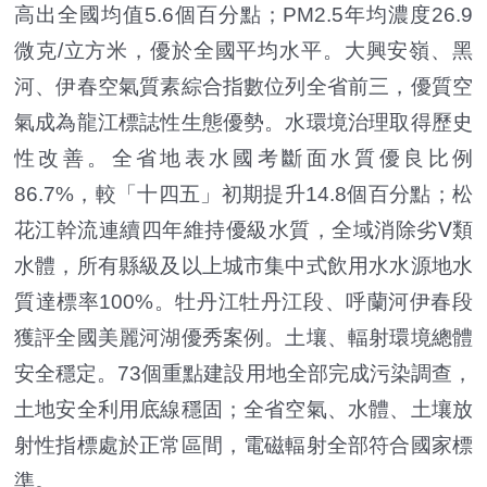
高出全國均值5.6個百分點；PM2.5年均濃度26.9
微克/立方米，優於全國平均水平。大興安嶺、黑
河、伊春空氣質素綜合指數位列全省前三，優質空
氣成為龍江標誌性生態優勢。水環境治理取得歷史
性改善。全省地表水國考斷面水質優良比例
86.7%，較「十四五」初期提升14.8個百分點；松
花江幹流連續四年維持優級水質，全域消除劣Ⅴ類
水體，所有縣級及以上城市集中式飲用水水源地水
質達標率100%。牡丹江牡丹江段、呼蘭河伊春段
獲評全國美麗河湖優秀案例。土壤、輻射環境總體
安全穩定。73個重點建設用地全部完成污染調查，
土地安全利用底線穩固；全省空氣、水體、土壤放
射性指標處於正常區間，電磁輻射全部符合國家標
準。