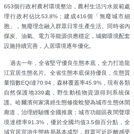
653個行政村農村環境整治，農村生活污水規範處
理行政村佔比53.8%；建成416個「無廢城市細
胞」，無廢理念融入群眾日常生產生活。同時省內
煤炭、油氣、電力等能源供應穩定，城鄉環境配套
設施持續完善，人居環境逐年優化。
過去一年，全省堅守優良生態本底，全力打造龍
江宜居生態名片。全省生態本底保持優良，生態質
量指數EQI達70.94，森林覆蓋率45.9%，現有各類
自然保護地339處，野生動植物資源得到系統保
護。哈爾濱何家溝經生態修復蛻變為城市生態休閒
廊道，治理經驗獲全國推廣；城市功能區夜間聲環
境達標率91.3%，優於全國均值3.5個百分點，全
域宜居宜游生態格局基本成型，群眾可近距離感受