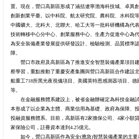
置。現在，營口高新區形成了涵括遼寧渤海科技城、卓異創
創新創業平臺。以中科院、航太研究院、農科院、水科院
中國礦大、北科大、北聯大、哈工大等一批科研機構為代表
技術轉移中心分中心、創業服務中心、生產力促進中心為
為安全裝備產業發展提供研發設計、檢驗檢測、品質標準
障。
營口市政府及高新區為了推進安全智慧裝備產業項目建
察學習，重點推動了重慶安產集團與營口高新區合作建設
船重工718所黑光夜視儀項目、美國英特恩感測器項目、
等。
在金融服務體系建設上，被省金融辦確定為科技金融試
本形成了以企業為主體、商業信用為基礎、政府為保障、
投融資服務體系。目前，高新區有2家擔保公司、4家小額貸
家保險公司，註冊資本達到4.25億元。
如今，營口高新區作為安全(應急)智慧裝備產業的主要