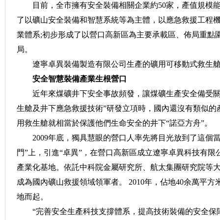
目前，全市擁有安全裝備相關企業約50家，產值規模能力
了以礦山安全裝備和智慧系統等為主體，以應急救援工程
業體系;初步形成了以營口高新區為主要承載區、佈局重點
局。
遼寧卓異裝備製造有限公司生產的礦用可移動式救生
安全智慧裝備產業生根營口
近年來煤礦井下安全事故頻發，讓煤礦生產安全備受關注。
生艙及井下應急救援技術”研發立項時，國內還沒有類似的
用救生艙就相當於保護他們生命安全的井下“諾亞方舟”。
2009年底，獨具慧眼的營口人率先將目光放到了這個當
門”上，引進“卓異”，在營口高新區成立遼寧卓異科技有限
產業化基地。依託中科院金屬研究所、航太集團研究院等
成為國內礦山救援領域領軍者。 2010年，佔地40余萬平
地而起。
“完善安全生產科技支撐體系，提高技術裝備的安全保