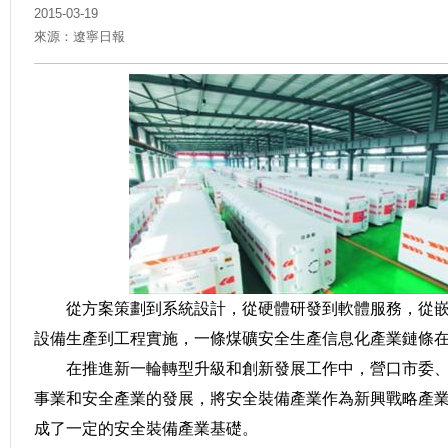
2015-03-19
來源：遼寧日報
從方案策劃到系統設計，從硬體研發到軟體服務，從嵌
設備生產到工程實施，一條煤礦安全生產信息化產業鏈條
在推進新一輪轉型升級和創新發展工作中，營口市委、
事業和安全產業的發展，將安全裝備產業作為新興戰略產
成了一定的安全裝備產業基礎。