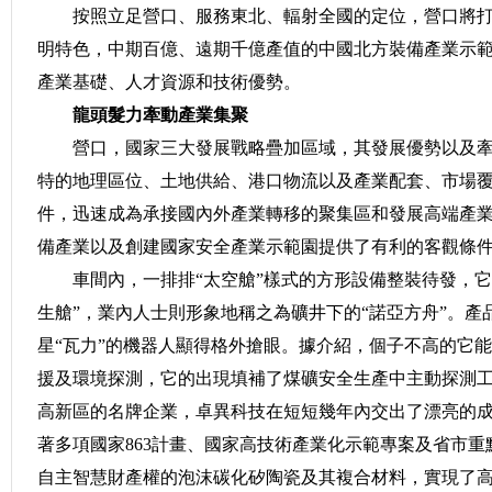
按照立足營口、服務東北、輻射全國的定位，營口將打造以
明特色，中期百億、遠期千億產值的中國北方裝備產業示
產業基礎、人才資源和技術優勢。
龍頭髮力牽動產業集聚
營口，國家三大發展戰略疊加區域，其發展優勢以及牽
特的地理區位、土地供給、港口物流以及產業配套、市場
件，迅速成為承接國內外產業轉移的聚集區和發展高端產
備產業以及創建國家安全產業示範園提供了有利的客觀條
車間內，一排排“太空艙”樣式的方形設備整裝待發，它
生艙”，業內人士則形象地稱之為礦井下的“諾亞方舟”。產
星“瓦力”的機器人顯得格外搶眼。據介紹，個子不高的它
援及環境探測，它的出現填補了煤礦安全生產中主動探測
高新區的名牌企業，卓異科技在短短幾年內交出了漂亮的
著多項國家863計畫、國家高技術產業化示範專案及省市
自主智慧財產權的泡沫碳化矽陶瓷及其複合材料，實現了