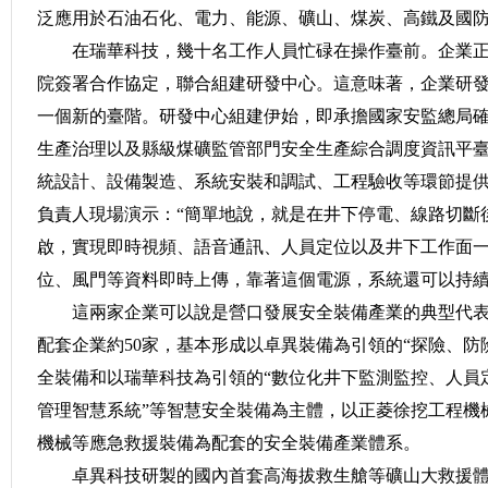
泛應用於石油石化、電力、能源、礦山、煤炭、高鐵及國
在瑞華科技，幾十名工作人員忙碌在操作臺前。企業正
院簽署合作協定，聯合組建研發中心。這意味著，企業研
一個新的臺階。研發中心組建伊始，即承擔國家安監總局確
生產治理以及縣級煤礦監管部門安全生產綜合調度資訊平
統設計、設備製造、系統安裝和調試、工程驗收等環節提
負責人現場演示：“簡單地說，就是在井下停電、線路切斷
啟，實現即時視頻、語音通訊、人員定位以及井下工作面
位、風門等資料即時上傳，靠著這個電源，系統還可以持續運
這兩家企業可以說是營口發展安全裝備產業的典型代表
配套企業約50家，基本形成以卓異裝備為引領的“探險、防
全裝備和以瑞華科技為引領的“數位化井下監測監控、人員
管理智慧系統”等智慧安全裝備為主體，以正菱徐挖工程機
機械等應急救援裝備為配套的安全裝備產業體系。
卓異科技研製的國內首套高海拔救生艙等礦山大救援體