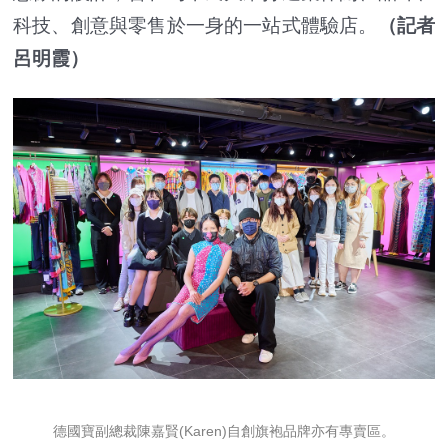
科技、創意與零售於一身的一站式體驗店。
（記者
呂明霞）
德國寶副總裁陳嘉賢(Karen)自創旗袍品牌亦有專賣區。