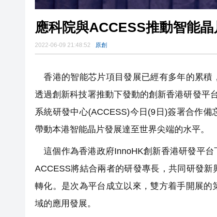
應科院與ACCESS推動智能晶
2022-06-09 21:48:52
原創
香港的智能芯片項目發展已經有多年的累積，
透過創新科技署推動下發動的創新香港研發平台(I
系統研發中心(ACCESS)今日(9日)簽署
帶動本港智能晶片發展達至世界尖端的水平。
這個作為香港政府InnoHK創新香港研發平
ACCESS將結合兩者的研發專長，共同研發
轉化。是次為平台成立以來，雙方着手開展的
域的應用發展。