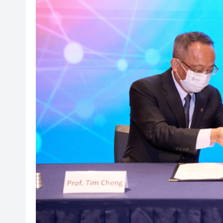
有片丨清淡不等於吃素！ 清淡
有片丨日本強震最新監控：病患
【展覽】「今朝更好看」名家作