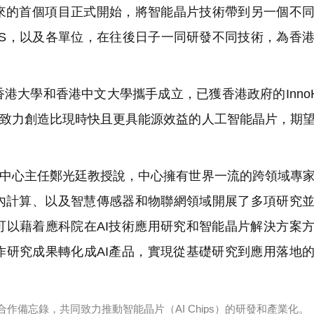
的首個項目正式開始，將智能晶片技術帶到另一個不同
SS，以及各單位，在往後日子一同研發不同技術，為香
港大學和香港中文大學攜手成立，已獲香港政府的Inno
中心致力創造比現時快且更具能源效益的人工智能晶片，期
SS中心主任鄭光廷教授說，中心擁有世界一流的跨領域專
內計算、以及智慧傳感器和物聯網領域開展了多項研究
可以藉着應科院在AI技術應用研究和智能晶片解決方案
作研究成果轉化成AI產品，實現從基礎研究到應用落地
作備忘錄，共同致力推動智能晶片（AI Chips）的研發和產業化。