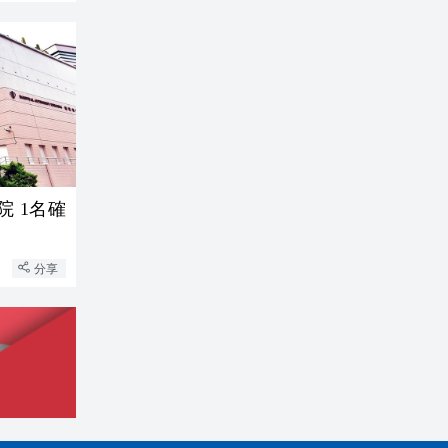
院 1名確
分享