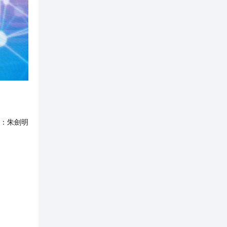
：
朱劍明