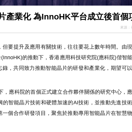
片產業化 為InnoHK平台成立後首個
來源：
但要提升及應用有關技術，往往要花上數年時間。由現
nnoHK)的推動下，香港應用科技研究院(應科院)偕智
合作備忘錄，共同致力推動智能晶片的研發和產業化，期望可
台下，應科院的首個正式建立合作夥伴關係的研究中心，
新興的智能晶片技術和硬體加速的AI技術，並推動先進技
第一個合作研發項目，聚焦於推動專用智能晶片在智慧