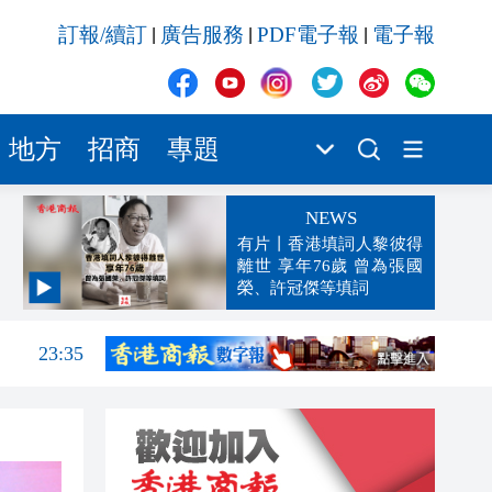
訂報/續訂
廣告服務
PDF電子報
電子報
|
|
|
地方
招商
專題
NEWS
有片丨香港填詞人黎彼得
離世 享年76歲 曾為張國
榮、許冠傑等填詞
23:38
23:35
23:17
23:12
23:12