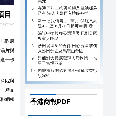
萬元
在澳門的士拾獲相機及電池據為
項目
己有 港人夫婦再入境時被捕
新一批銀債每手1萬元 保底息高
香港商報網
達4.25厘 8月21日起可申購 發行
金額最多550億
涂謹申據報獲發還護照 已到英國
與家人團聚
屆政府
沙田警區8·30合併 田心分區將併
能晶片與
入沙田分區及馬鞍山分區
昂船洲大橋底驚現人形物體 一名
以進一步
男子當場不治
內地據報開始對境外保單收益徵
稅20%
應科院與
術向產品
物聯網領
香港商報PDF