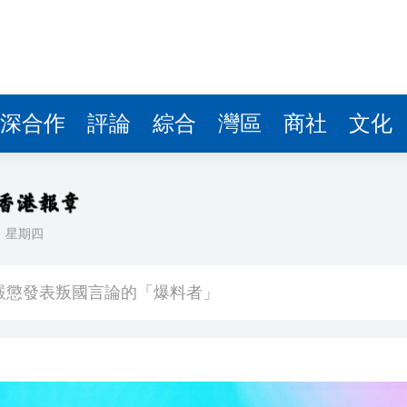
深合作
評論
綜合
灣區
商社
文化
日
星期四
件 食環署勒令關閉報警處理
嚴懲發表叛國言論的「爆料者」
點
正遇晚高峰 情況危急 鐵騎交警一路開道護送
危駕被捕