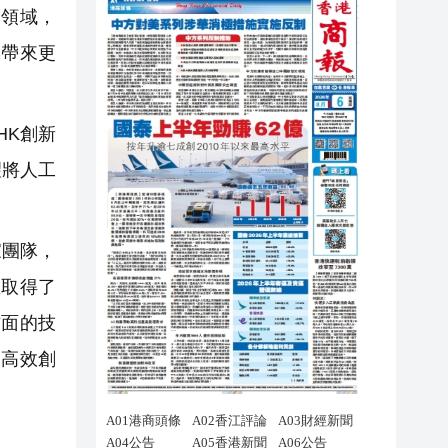
領域，
港帶來更
HK創新
望將人工
家團隊，
並取得了
方面的技
的高效創