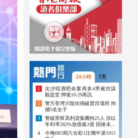
23:00
22:54
22:54
24小時
7天
尖沙咀酒吧命案再多4男被控謀
殺提堂 押後10·29再訊
警方荃灣川龍街搗破賣淫場所 拘
捕5名女子
警破黑幫高利貸集團拘25人 涉以
年利率282%放債逾2億 招徠未成
年追數
今晚085期六合彩1注獨中派1911