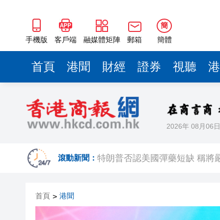
簡
手機版
客戶端
融媒體矩陣
郵箱
簡體
首頁
港聞
財經
證券
視聽
港
2026年 08月06
跑馬地私人泳池救生員涉用假證
特朗普否認美國彈藥短缺 稱將
滾動新聞：
美股觀望非農數據 道指跌逾百
首頁
港聞
>
有片丨孕婦羊水破裂即將臨盆 
東涌巴士撞電單車 巴士司機涉