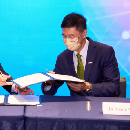
飲食正在毀掉很多老人的晚年健康
正進行腹部手術 設備劇烈晃動
品展盛大啟幕 逾百幅名家力作匯聚香江