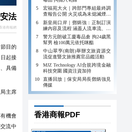
宏福苑大火｜跨部門專組最終調
查報告公開 火災或為未熄滅煙頭
國安法
引發
新皇崗口岸｜鄧炳強：正制訂演
香港商報網
練內容及流程 涵蓋人流車流、緊
急應變等
警方元朗破工廈毒品倉 拘24歲黑
幫男 檢100萬元依托咪酯
術節目的
中山翠亨(南朗)舉辦文旅資源交
流促進暨文旅推薦官品鑑活動
即日起接
MJZ Technology AI合規跨境金融
體、具備
科技突圍 國資注資加持
。
直播回放｜保安局局長鄧炳強見
傳媒
局主席
香港商報PDF
有機會
交流中