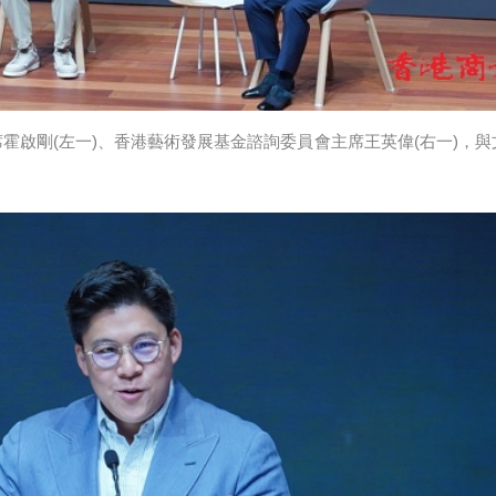
霍啟剛(左一)、香港藝術發展基金諮詢委員會主席王英偉(右一)，與