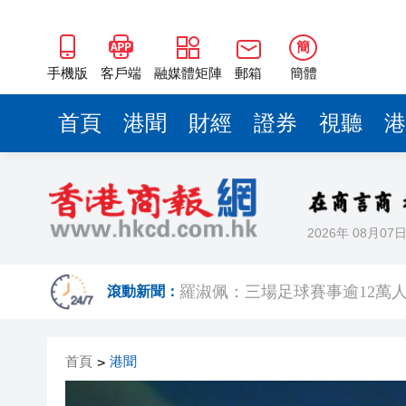
簡
手機版
客戶端
融媒體矩陣
郵箱
簡體
首頁
港聞
財經
證券
視聽
港
2026年 08月07
有片｜楊明莊思明大婚後急返港
羅淑佩：三場足球賽事逾12萬
滾動新聞：
SK海力士斥逾3000億建兩座晶
首頁
港聞
>
有片丨【《愛回家》迎大結局】
叔」黎彼得
入境處反非法勞工行動拘12人