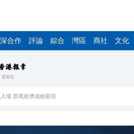
深合作
評論
綜合
灣區
商社
文化
日
星期五
看大結局：感激愛回家助走出低谷 不捨大家庭
人入場 票尾經濟成效顯現
圓廠
銀髮男團「大四喜」：十年深厚情誼 有歡亦有淚 緬懷