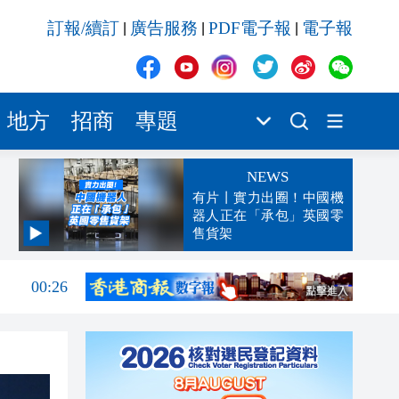
訂報/續訂
廣告服務
PDF電子報
電子報
|
|
|
地方
招商
專題
NEWS
有片丨實力出圈！中國機
器人正在「承包」英國零
售貨架
00:45
00:26
00:16
「豹
23:58
23:45