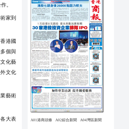
合作。
術家到
香港國
建多個與
區文化藝
中外文化
業藝術
各大表