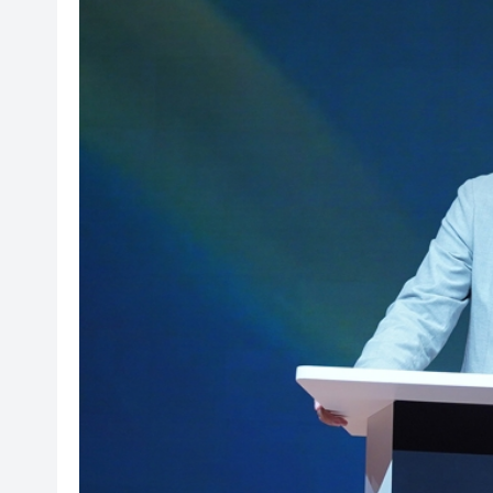
社署籲市民提防偽冒社署通訊
李家超：鼓勵保險業開發跨境產
車路士主帥星