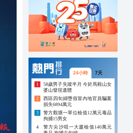
23:38
23:29
23:21
24小時
7天
58歲男子失蹤半月 今於馬鞍山女
婆山發現遺體
西區四旬婦墮假冒內地官員騙案
損失6894萬元
警方觀塘一單位檢值12萬元毒品
拘捕15男女
警方尖沙咀一大廈檢值140萬元
毒品 拘捕六旬婦