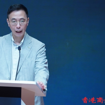
程式賬戶
品 便利灣區居民
將粉嶺揮桿 為香港行畫圓滿句號