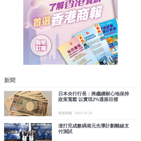
新聞
日本央行行長：將繼續耐心地保持
政策寬鬆 以實現2%通脹目標
香港商報
2023-10-20
渣打完成數碼港元先導計劃離線支
付測試