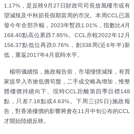
1.17%，是反映9月27日財政司司長放風樓市或有
望減辣及中秋節長假期當周的市況。本周CCL已蒸
發今年全部升幅，2023年暫跌1.01%，指數比4月
168.40點高位累跌7.85%。CCL亦較2022年12月
156.37點低位再跌0.76%，創338周(近6年半)新
低，重返2017年4月底時水平。
楊明儀續指，施政報告前，市場憧憬減辣，有買
家提早入市搶低價筍盤，二手成交略為增加，惟整
體樓價持續向下。現時CCL距離第四季目標148
點，只差7.18點或4.63%。下周三(25日)施政報
告，對香港樓價的影響將會在11月中旬公布的CCL
才開始陸續反映。