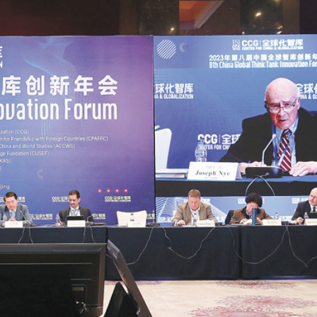
科宴菜單盡顯心思 台前幕後不捨合影
跨境金融科技突圍 國資注資加持
人測試 鄧炳強：完成所有演練才考慮通關