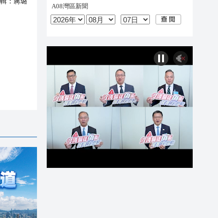
輯：
蔣璐