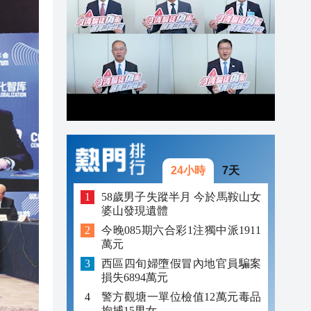
19:17
19:08
18:56
24小時
7天
58歲男子失蹤半月 今於馬鞍山女
婆山發現遺體
今晚085期六合彩1注獨中派1911
萬元
西區四旬婦墮假冒內地官員騙案
損失6894萬元
警方觀塘一單位檢值12萬元毒品
拘捕15男女