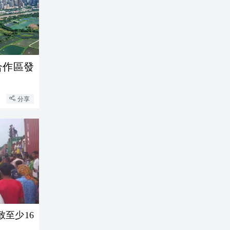
合作區發
分享
至少16