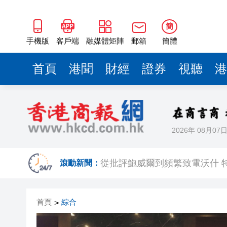
簡
手機版
客戶端
融媒體矩陣
郵箱
簡體
首頁
港聞
財經
證券
視聽
港
2026年 08月07
港區人大代表團考察安徽蕪湖 
從批評鮑威爾到頻繁致電沃什 
滾動新聞：
從單一產品出口到系統性輸出 
首頁
綜合
>
黃金牛市回來了？ 瑞銀估金價明
受AI及電動車帶動 中國貿易