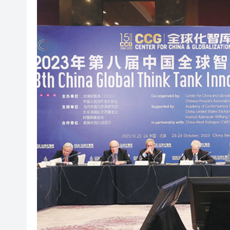
有片丨《愛回家》迎大結局 煞
MJZ Technology AI合規
有片丨新皇崗口岸13日舉行千