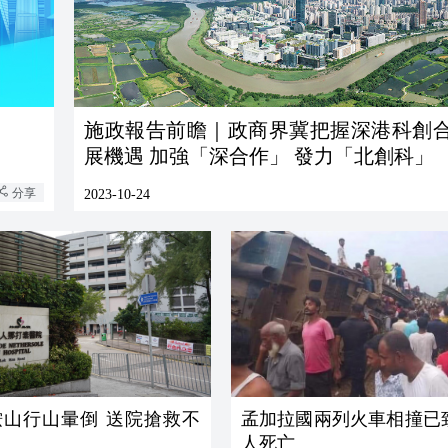
施政報告前瞻｜政商界冀把握深港科創
展機遇 加強「深合作」 發力「北創科」
分享
2023-10-24
鞍山行山暈倒 送院搶救不
孟加拉國兩列火車相撞已致
人死亡