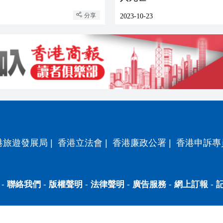
分享
2023-10-23
港旅遊發展局
|
香港立法會
|
香港廉政公署
|
香港申訴專
-
聯絡我們
-
版權聲明
-
法律聲明
-
廣告服務
-
網上訂報
-