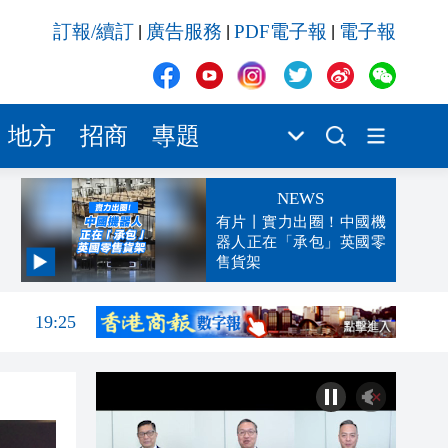
訂報/續訂
廣告服務
PDF電子報
電子報
|
|
|
地方
招商
專題
NEWS
有片丨實力出圈！中國機
器人正在「承包」英國零
售貨架
19:38
19:25
19:24
19:22
19:19