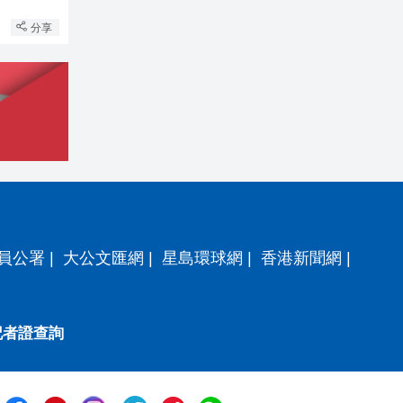
分享
員公署
|
大公文匯網
|
星島環球網
|
香港新聞網
|
記者證查詢