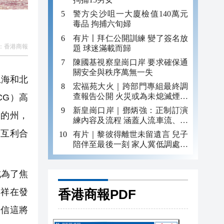
警方尖沙咀一大廈檢值140萬元
毒品 拘捕六旬婦
有片〡拜仁公開訓練 變了簽名放
：
香港商報
題 球迷滿載而歸
陳國基視察皇崗口岸 要求確保通
關安全與秩序萬無一失
上海和北
宏福苑大火｜跨部門專組最終調
查報告公開 火災或為未熄滅煙頭
CG）高
引發
新皇崗口岸｜鄧炳強：正制訂演
大的州，
練內容及流程 涵蓋人流車流、緊
急應變等
是互利合
有片｜黎彼得離世未留遺言 兒子
陪伴至最後一刻 家人冀低調處理
後事
成為了焦
香港商報PDF
呂祥在發
相信這將