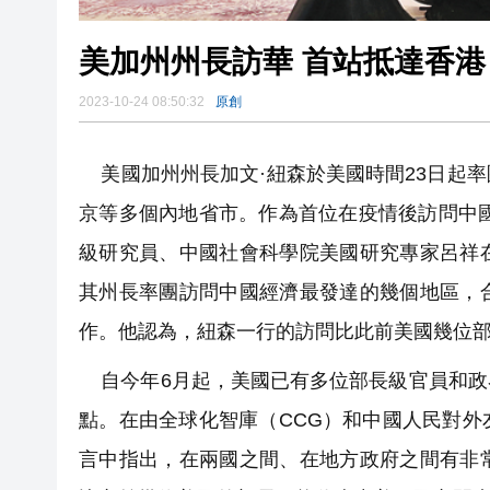
美加州州長訪華 首站抵達香港
2023-10-24 08:50:32
原創
美國加州州長加文·紐森於美國時間23日起
京等多個內地省市。作為首位在疫情後訪問中
級研究員、中國社會科學院美國研究專家呂祥
其州長率團訪問中國經濟最發達的幾個地區，
作。他認為，紐森一行的訪問比此前美國幾位
自今年6月起，美國已有多位部長級官員和政
點。在由全球化智庫（CCG）和中國人民對
言中指出，在兩國之間、在地方政府之間有非