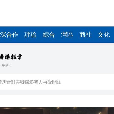
深合作
評論
綜合
灣區
商社
文化
日
星期五
聚焦產業升級、智能製造與文旅融合
特朗普對美聯儲影響力再受關注
寧德時代全球化布局進入收穫期
年上半年升回5000美元
順差連續三個月破千億美元