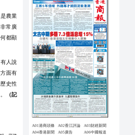
也是農業
面非常廣
如何都顯
，有人說
濟方面有
些歷史性
失。
（記