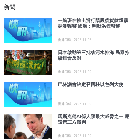
新聞
一航班在推出滑行階段後貨艙煙霧
探測報警 國航：判斷為假報警
香港商報
2023-11-03
日本啟動第三批核污水排海 民眾持
續集會反對
香港商報
2023-11-02
巴林議會決定召回駐以色列大使
香港商報
2023-11-02
馬斯克稱AI係人類最大威脅之一 應
設第三方裁判
香港商報
2023-11-02