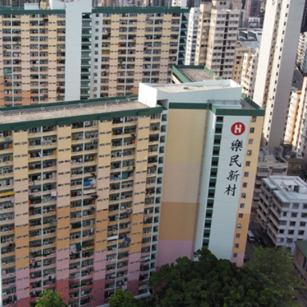
根廷、巴拿馬等17國加入
元關口
捕4名男女