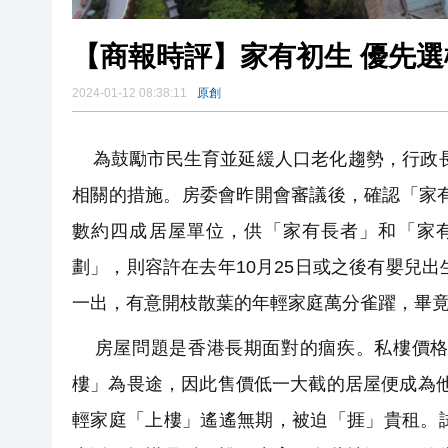
【商報時評】家有初生 優先選
2024-01-12 08:38:11
原創
為鼓勵市民生育並延緩人口老化趨勢，行政長
相關的措施。房委會昨開會審議後，確認「家有
數約四成居屋單位，供「家有長者」和「家
劃」，則容許在去年10月25日或之後有嬰兒
一出，有意開枝散葉的年輕家庭萬分雀躍，畢
房屋問題是香港長期面對的痼疾。私樓價格
樓」為畏途，因此售價低一大截的居屋便成為他
輕家庭「上樓」遙遙無期，被迫「捱」貴租。