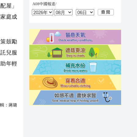
先配屋」
關家庭成
。
策鼓勵
的託兒服
幫助年輕
輯：
蔣璐