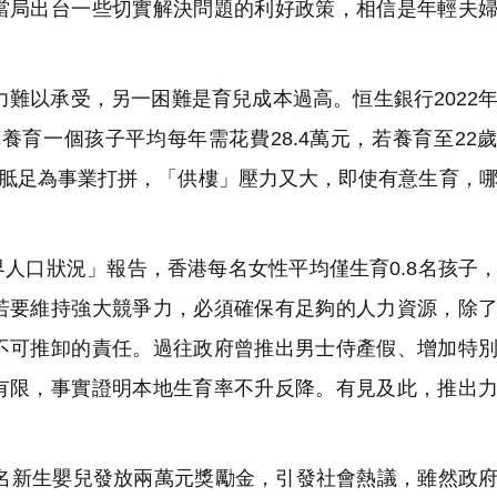
當局出台一些切實解決問題的利好政策，相信是年輕夫
難以承受，另一困難是育兒成本過高。恒生銀行2022
算養育一個孩子平均每年需花費28.4萬元，若養育至22
手胝足為事業打拼，「供樓」壓力又大，即使有意生育，
界人口狀況」報告，香港每名女性平均僅生育0.8名孩子
若要維持強大競爭力，必須確保有足夠的人力資源，除
不可推卸的責任。過往政府曾推出男士侍產假、增加特
有限，事實證明本地生育率不升反降。有見及此，推出
新生嬰兒發放兩萬元獎勵金，引發社會熱議，雖然政府