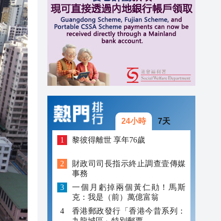
09:41
09:32
09:27
24小時
7天
黎彼得離世 享年76歲
財政司司長指示終止調查壹傳媒
事務
一個月虧掉兩個黃仁勛！馬斯
克：我是（前）萬億富翁
香港郵政發行「香港今昔系列：
九龍城區」特別郵票