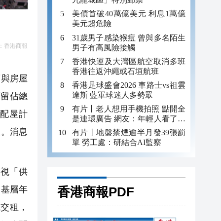
美債首破40萬億美元 利息1萬億
美元超危險
31歲男子感染猴痘 曾與多名陌生
：
香港商報
男子有高風險接觸
香港快運及大灣區航空取消多班
香港往返沖繩或石垣航班
項與房屋
香港足球盛會2026 車路士vs祖雲
達斯 藍軍球迷人多勢眾
預留佔總
有片丨老人想用手機拍照 點開全
配屋計
是連環廣告 網友：年輕人看了都
迷糊 何況老年人
效。消息
有片丨地盤禁煙逾半月發39張罰
單 勞工處：研結合AI監察
視「供
香港商報PDF
的基層年
或交租，