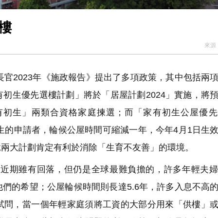
樓
來源
官2023年《施政報告》提出了多項政策，其中包括兩
初生優先選樓計劃」將於「居屋計劃2024」實施，將
有初生」兩類合資格家庭揀選；而「家有初生公屋優先
出生的申請者，輪候公屋時間可縮減一年，今年4月1日生
竟兩大計劃肯定有利於消除「生育不友善」的環境。
近期雖有回落，但仍是全球最難負擔的，許多年輕夫婦
們的希望；公屋輪候時間則長達5.6年，許多入息不高
試問，當一個年輕家庭須將工資的大部分用來「供樓」