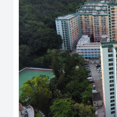
美國在美洲建立軍事小圈子 阿
國際現貨黃金價格重返4300美
警方葵涌打擊非法街頭賭博 拘