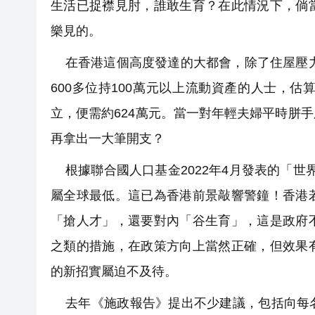
生活已捉襟見肘，誰敢生育？在此情況下，倘
樂見的。
在香港這個高度發達的大都會，除了住屋壓力
600多位持100萬元以上流動資產的人士，估
立，便需約624萬元。當一對年輕夫婦平時胼
再拿出一大筆開支？
根據聯合國人口基金2022年4月發表的「世
屬全球最低。這已為香港前景敲響警鐘！香港
「搶人才」，還要對內「谷生育」，這是政府
之類的措施，在政策方向上當然正確，但效果
的新招實屬迫不及待。
去年《施政報告》提出不少建議，包括向每名