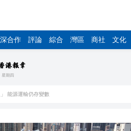
深合作
評論
綜合
灣區
商社
文化
日
星期四
滿波折且耗時」
」 能源運輸仍存變數
易國家安全調查
友邦低開逾6%
壓力