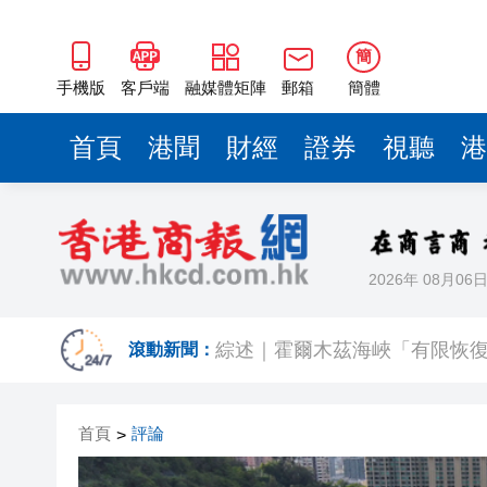
簡
手機版
客戶端
融媒體矩陣
郵箱
簡體
首頁
港聞
財經
證券
視聽
港
2026年 08月06
美副總統稱與伊朗談判將「充
滾動新聞：
綜述｜霍爾木茲海峽「有限恢復
有片丨商務部發起首例對外貿
首頁
評論
>
傳內地客來港投保收益被徵稅 
日本消費稅下調難解民眾生活