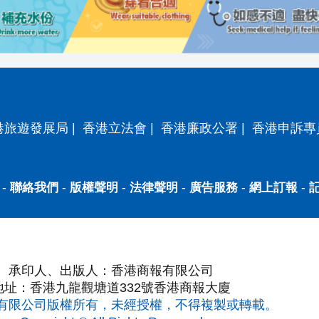
港旅遊發展局
|
香港立法會
|
香港廉政公署
|
香港申訴專
-
聯絡我們
-
版權聲明
-
法律聲明
-
廣告服務
-
網上訂報
-
承印人、出版人：香港商報有限公司
地址：香港九龍觀塘道332號香港商報大廈
有限公司版權所有，未經授權，不得複製或轉載。