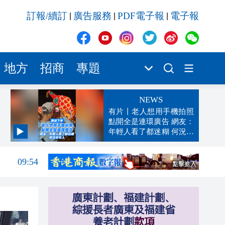
訂報/續訂
廣告服務
PDF電子報
電子報
|
|
|
地方
招商
專題
NEWS
有片丨老人想用手機拍照
點開全是連環廣告 網友：
年輕人看了都迷糊 何況老
年人
09:59
09:54
09:54
09:51
09:47