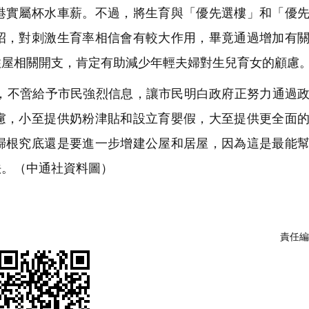
港實屬杯水車薪。不過，將生育與「優先選樓」和「優
招，對刺激生育率相信會有較大作用，畢竟通過增加有
住屋相關開支，肯定有助減少年輕夫婦對生兒育女的顧慮
不啻給予市民強烈信息，讓市民明白政府正努力通過政
慮，小至提供奶粉津貼和設立育嬰假，大至提供更全面
歸根究底還是要進一步增建公屋和居屋，因為這是最能
法。（中通社資料圖）
責任編