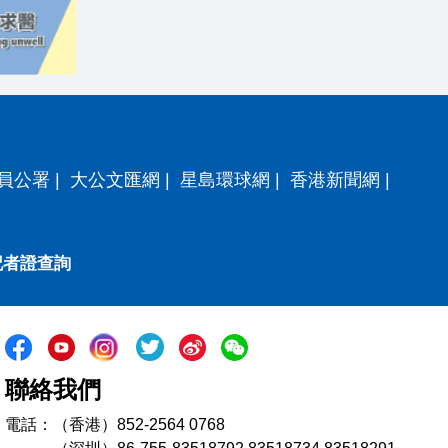
員公署
|
大公文匯網
|
星島環球網
|
香港新聞網
|
記者證查詢
聯絡我們
電話：（香港）852-2564 0768