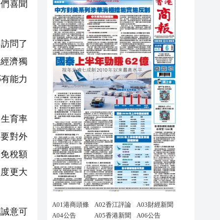
婦們喜聞
年訪問了
歲經濟獨
哪有能力
，生育率
了要對外
別免稅額
力度更大
誠意可