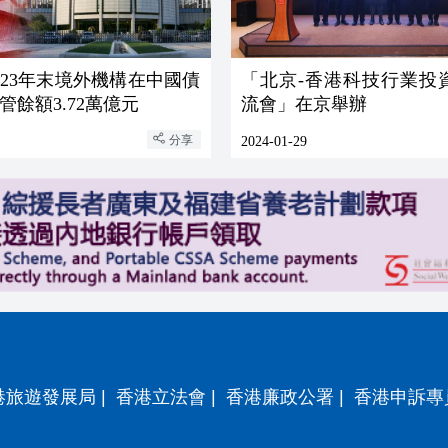
023年末境外機構在中國債
「北京-香港科技行業投
管餘額3.72萬億元
流會」在京舉辦
分享
2024-01-29
港旅遊發展局
|
香港立法會
|
香港廉政公署
|
香港申訴專