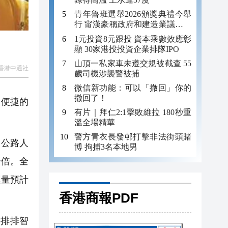
青年魯班選舉2026頒獎典禮今舉
行 甯漢豪稱政府和建造業議會做
好培訓工作
1元投資8元跟投 資本乘數效應彰
顯 30家港投投資企業排隊IPO
山頂一私家車未遵交規被截查 55
香港中通社
歲司機涉襲警被捕
微信新功能：可以「撤回」你的
撤回了！
、便捷的
有片｜拜仁2:1擊敗維拉 180秒重
溫全場精華
警方青衣長發邨打擊非法街頭賭
，公路人
博 拘捕3名本地男
一倍。全
運量預計
香港商報PDF
一排排智