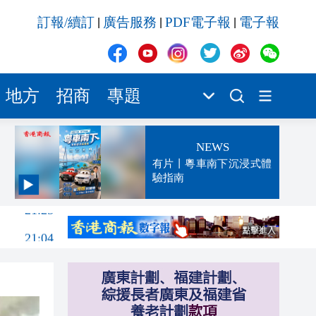
訂報/續訂
廣告服務
PDF電子報
電子報
|
|
|
地方
招商
專題
NEWS
有片丨粵車南下沉浸式體
驗指南
21:25
21:04
20:52
20:34
20:22