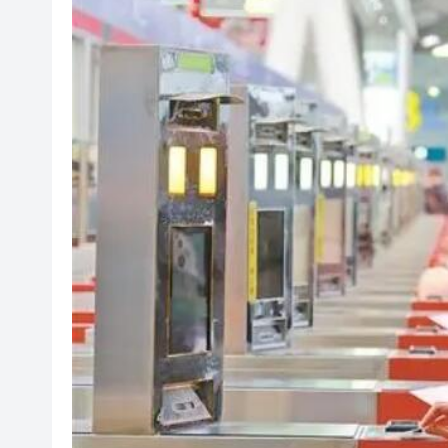
風雨過後八桂安好｜桂港直航加
相約深圳，見證奇
港區人大代表團繼續考察安徽蕪