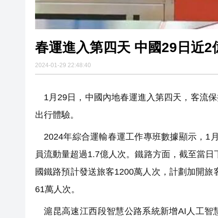
春運進入第四天 中國29日近
2024-01-29 22:48:40
1月29日，中國內地春運進入第四天，客流
出行體驗。
2024年綜合運輸春運工作專班數據顯示，1月
員流動量超過1.7億人次。鐵路方面，截至當日
國鐵路預計發送旅客1200萬人次，計劃加開旅
61萬人次。
滬昆高速江西段智慧公路系統新增AI人工智