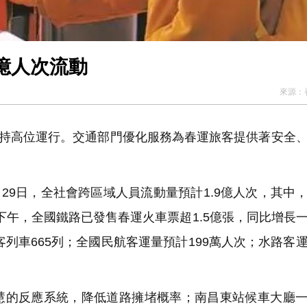
2億人次流動
來源：
保持高位運行。交通部門優化服務為春運旅客提供著安全
29日，全社會跨區域人員流動量預計1.9億人次，其中
下午，全國鐵路已發售春運火車票超1.5億張，同比增長
客列車665列；全國民航客運量預計199萬人次；水路客
慧的反應系統，降低道路擁堵概率；南昌東站候車大廳