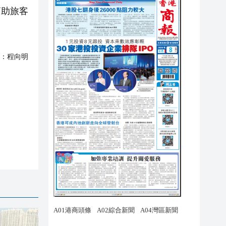
幫助旅客
：
程向明