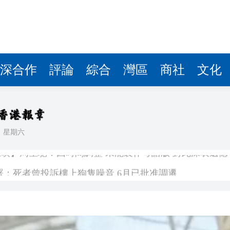
深合作
評論
綜合
灣區
商社
文化
日
星期六
映】周星馳：因時間調整 未能製作粵語版 對此深表遺憾
署：死者曾投訴樓上狗隻噪音 6月已批准調遷
關閉消毒明早重開
有片丨《功夫女足》將登香港銀幕 周星馳率團隊造勢 劉嘉玲迪麗熱巴等驚喜現身
流活動」圓滿舉行