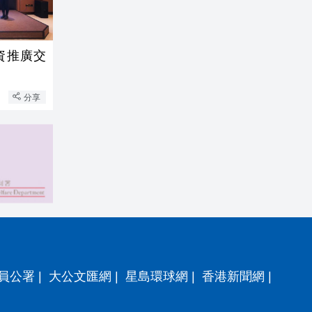
資推廣交
分享
員公署
|
大公文匯網
|
星島環球網
|
香港新聞網
|