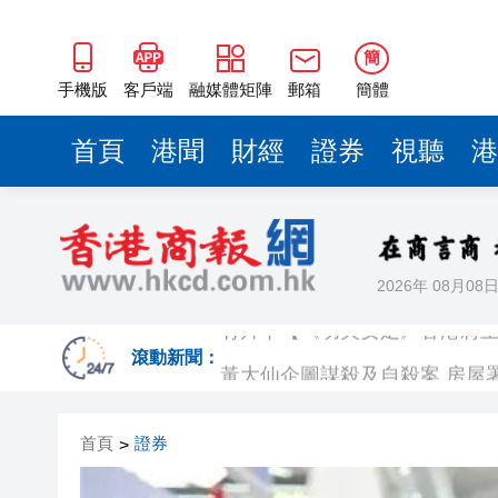
簡
手機版
客戶端
融媒體矩陣
郵箱
簡體
首頁
港聞
財經
證券
視聽
港
2026年 08月08
有片丨【《功夫女足》香港將上
黃大仙企圖謀殺及自殺案 房屋
滾動新聞：
屏山天水圍泳池現嘔吐物 暫時
首頁
證券
>
「滬港澳台青少年體育舞蹈交