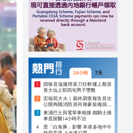
20:21
20:17
20:16
24小時
7天
因噪音滋擾用菜刀狂斬樓上鄰居
黃大仙上邨四旬男子墮斃
宏福苑大火｜最終調查報告首次
公開殉職消防員何偉豪裝備損毀
照片
東涌巴士與電單車相撞 鐵騎士捲
車底留醫14小時不治
受「白海豚」影響 本港多地中午
錄得高溫 上水達37度