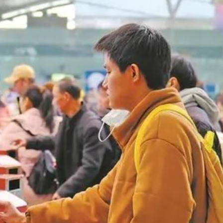
持 廣西推出港澳遊客門票五折優惠力拓暑期入境市場
蹟 國際消費與出海服務雙輪驅動
湖 視察城市發展新舊面