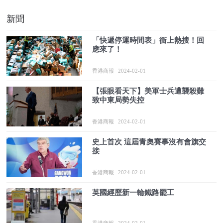
新聞
​「快遞停運時間表」衝上熱搜！回
應來了！
香港商報
2024-02-01
【張眼看天下】美軍士兵遭襲殺難
致中東局勢失控
香港商報
2024-02-01
史上首次 這屆青奧賽事沒有會旗交
接
香港商報
2024-02-01
英國經歷新一輪鐵路罷工