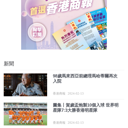
新聞
98歲馬來西亞前總理馬哈蒂爾再次
入院
香港商報
2024-02-13
圖集丨賀歲盃炮製10個入球 世界明
星隊7:3大勝香港明星隊
香港商報
2024-02-13