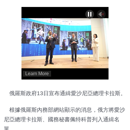
俄羅斯政府13日宣布通緝愛沙尼亞總理卡拉斯。
根據俄羅斯內務部網站顯示的消息，俄方將愛沙
尼亞總理卡拉斯、國務秘書佩特科普列入通緝名
單。