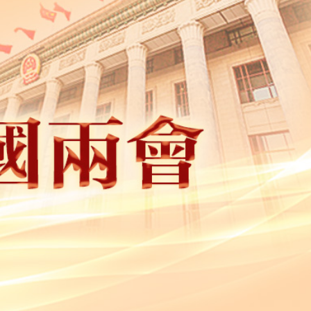
殉職消防員何偉豪裝備 「黃金戰衣」損毀
敗維拉 180秒重溫全場精華