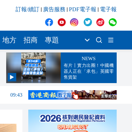
訂報/續訂
廣告服務
PDF電子報
電子報
|
|
|
地方
招商
專題
NEWS
有片丨實力出圈！中國機
器人正在「承包」英國零
售貨架
10:05
09:43
09:23
09:19
08:53