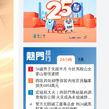
08:48
08:33
04:29
24小時
7天
58歲男子失蹤半月 今於馬鞍山女
婆山發現遺體
西區四旬婦墮假冒內地官員騙案
損失6894萬元
宏福苑大火｜跨部門專組最終調
查報告公開 火災或為未熄滅煙頭
引發
警方元朗破工廈毒品倉 拘24歲黑
幫男 檢100萬元依托咪酯