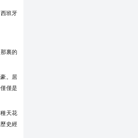
。西班牙
。那裏的
豪。居
不僅僅是
種天花
命歷史經