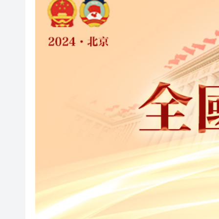
颱風「白海豚」強勢入東海
宏福苑大火｜最终調查報告曝光
有片｜拜仁2:1擊