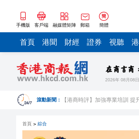
簡
手機版
客戶端
融媒體矩陣
郵箱
簡體
首頁
港聞
財經
證券
視聽
港
2026年 08月08
雲南火把節燃料桶意外傾倒 現場
【港商時評】加強專業培訓 提
滾動新聞：
蔡皋領取國際安徒生獎 系插畫
首頁
綜合
>
1元投資8元跟投 資本乘數效應彰
港股七翻身後26000點阻力較大