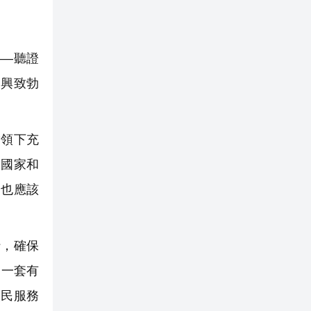
—聽證
們興致勃
領下充
到國家和
國也應該
，確保
出一套有
人民服務