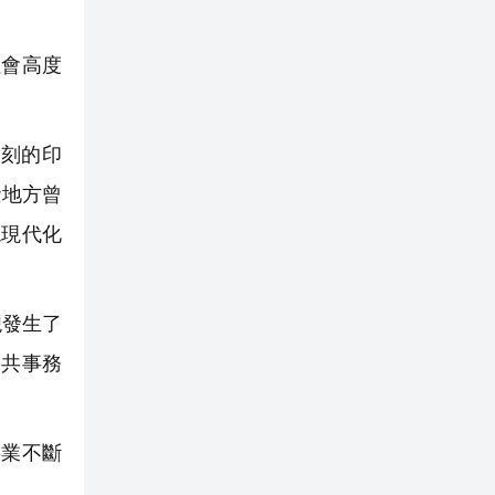
會高度
刻的印
些地方曾
現現代化
貌發生了
公共事務
業不斷