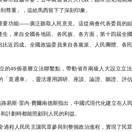
得到尊重」，這給馬西留下了深刻印象。
要功能——廣泛聽取人民意見。這從兩會代表委員的組
產生，來自全國各地區、各民族、各方面，第十四屆全
佔比近四成。全國政協委員來自各黨派、人民團體、各
的45個基層立法聯繫點，帶動省市兩級人大設立立法
作的「直通車」，靈活運用調研、座談、論證、聽證、評
路易斯·雷內·費爾南德斯指出，中國式現代化建立在人
略和計劃時都能照顧到人民的利益。
全過程人民民主讓民眾參與到整個政治進程，實現了民