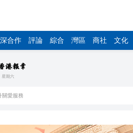
深合作
評論
綜合
灣區
商社
文化
日
星期六
16人灼傷
升關愛服務
獎項60年來首位中國畫家
顯 30家港投投資企業排隊IPO