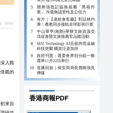
鄧炳強批記協換屆屬「黑箱作
業」 斥毫無認受性及公信力
有片｜【港校會客廳】對話林均
源：
新華社
乘：產教同步接軌全球影視行業
中山翠亨(南朗)舉辦文旅資源交
流促進暨文旅推薦官品鑑活動
MJZ Technology AI合規跨境金融
科技突圍 國資注資加持
政府刊憲：選委會界別分組一般
選舉11月22日舉行
深入觀
直播回放｜保安局局長鄧炳強見
享借鑑的
傳媒
香港商報PDF
初來自
展調研並