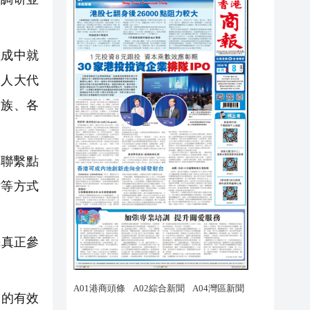
成中就
國人大代
民族、各
聯繫點
估等方式
民真正參
眾的有效