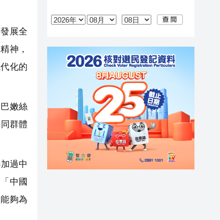
發展全
翁精神，
現代化的
巴嫩絲
不同群體
參加過中
。「中國
們能夠為