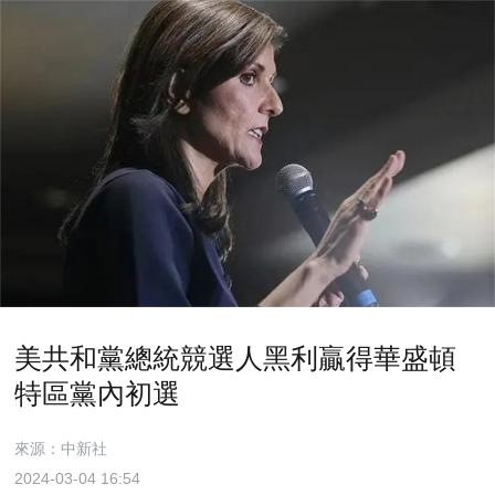
美共和黨總統競選人黑利贏得華盛頓
特區黨內初選
來源：中新社
2024-03-04 16:54