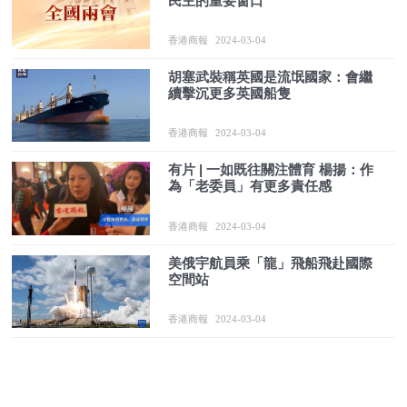
民主的重要窗口
香港商報
2024-03-04
胡塞武裝稱英國是流氓國家：會繼
續擊沉更多英國船隻
香港商報
2024-03-04
有片 | 一如既往關注體育 楊揚：作
為「老委員」有更多責任感
香港商報
2024-03-04
美俄宇航員乘「龍」飛船飛赴國際
空間站
香港商報
2024-03-04