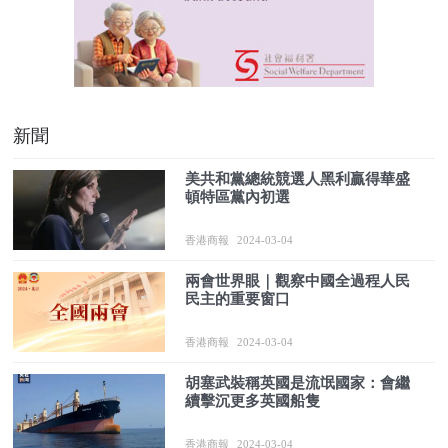
新聞
美共和黨總統競選人黑利贏得華盛
頓特區黨內初選
香港商報
2024-03-04
兩會世界眼｜觀察中國全過程人民
民主的重要窗口
香港商報
2024-03-04
胡塞武裝稱英國是流氓國家：會繼
續擊沉更多英國船隻
香港商報
2024-03-04