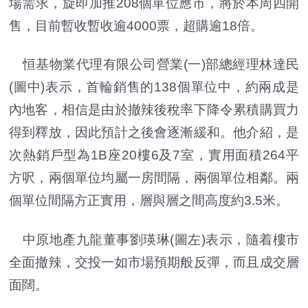
場需求，旋即加推208個單位應市，將於本周四開
售，目前暫收暫收逾4000票，超購逾18倍。
恒基物業代理有限公司營業(一)部總經理林達民
(圖中)表示，首輪銷售的138個單位中，約兩成是
內地客，相信是由於撤辣後稅率下降令累積購買力
得到釋放，因此預計之後會逐漸緩和。他介紹，是
次熱銷戶型為1B座20樓6及7室，實用面積264平
方呎，兩個單位均屬一房間隔，兩個單位相鄰。兩
個單位間隔方正實用，層與層之間高度約3.5米。
中原地產九龍董事劉瑛琳(圖左)表示，隨着樓市
全面撤辣，交投一如市場預期般反彈，而且成交層
面闊。