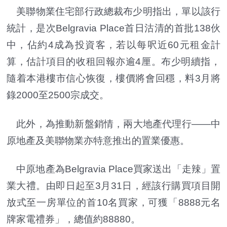
美聯物業住宅部行政總裁布少明指出，單以該行
統計，是次Belgravia Place首日沽清的首批138伙
中，佔約4成為投資客，若以每呎近60元租金計
算，估計項目的收租回報亦逾4厘。布少明續指，
隨着本港樓市信心恢復，樓價將會回穩，料3月將
錄2000至2500宗成交。
此外，為推動新盤銷情，兩大地產代理行——中
原地產及美聯物業亦特意推出的置業優惠。
中原地產為Belgravia Place買家送出「走辣」置
業大禮。由即日起至3月31日，經該行購買項目開
放式至一房單位的首10名買家，可獲「8888元名
牌家電禮券」，總值約88880。