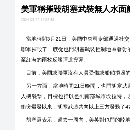
美軍稱摧毀胡塞武裝無人水面
2024-03-22 14:53:43
當地時間3月21日，美國中央司令部通過社交媒
聯軍摧毀了一艘從也門胡塞武裝控制地區發射
至紅海的兩枚反艦彈道導彈。
目前，美國或聯軍沒有人員受傷或船舶損壞的
另一方面，當地時間21日晚間，也門胡塞武
人機襲擊，目標包括以色列南部城市埃拉特，
衝突爆發以來，胡塞武裝共向以上三方發動了4
胡塞還表示，過去一周內，美英對也門的陸地