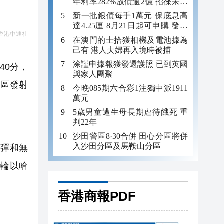
年利率282%放債逾2億 招徠未成
年追數
新一批銀債每手1萬元 保底息高
達4.25厘 8月21日起可申購 發行
香港中通社
金額最多550億
在澳門的士拾獲相機及電池據為
己有 港人夫婦再入境時被捕
涂謹申據報獲發還護照 已到英國
40分，
與家人團聚
地區發射
今晚085期六合彩1注獨中派1911
萬元
5歲男童遭生母長期虐待餓死 重
判22年
沙田警區8·30合併 田心分區將併
入沙田分區及馬鞍山分區
導彈和無
本輪以哈
香港商報PDF