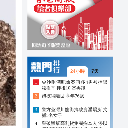
22:54
22:54
22:39
22:25
24小時
7天
尖沙咀酒吧命案再多4男被控謀
殺提堂 押後10·29再訊
黎彼得離世 享年76歲
警方荃灣川龍街搗破賣淫場所 拘
捕5名女子
警破黑幫高利貸集團拘25人 涉以