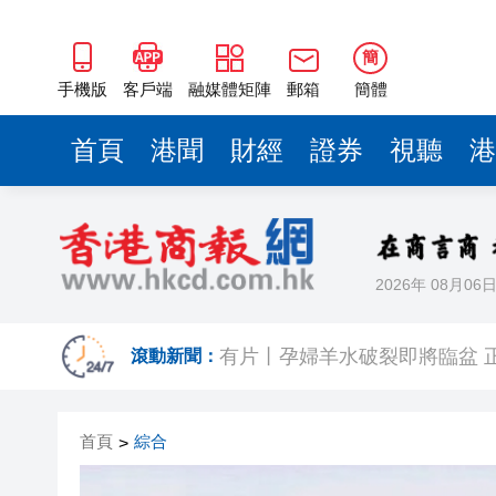
簡
手機版
客戶端
融媒體矩陣
郵箱
簡體
首頁
港聞
財經
證券
視聽
港
2026年 08月06
美股觀望非農數據 道指跌逾百
滾動新聞：
有片丨孕婦羊水破裂即將臨盆 
東涌巴士撞電單車 巴士司機涉
首頁
綜合
>
有片丨清淡不等於吃素！ 清淡