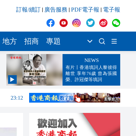
訂報/續訂
廣告服務
PDF電子報
電子報
|
|
|
地方
招商
專題
NEWS
有片丨香港填詞人黎彼得
離世 享年76歲 曾為張國
榮、許冠傑等填詞
23:17
23:12
23:12
23:00