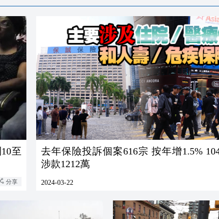
10至
去年保險投訴個案616宗 按年增1.5% 1
涉款1212萬
分享
2024-03-22