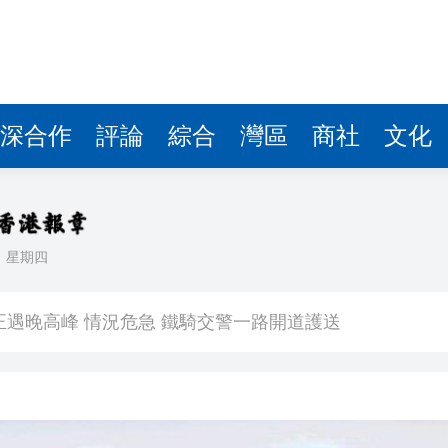
深合作
評論
綜合
灣區
商社
文化
日
星期四
點
正遇晚高峰 情況危急 鐵騎交警一路開道護送
危駕被捕
飲食正在毀掉很多老人的晚年健康