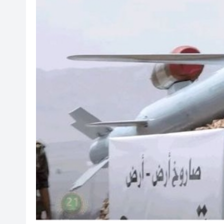
有片丨日本強震最新監控：病患
【展覽】「今朝更好看」名家作
讓入境「第一公里」更絲滑！
【熱點熱評】記協選舉鬧劇折射