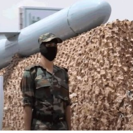
正進行腹部手術 設備劇烈晃動
品展盛大啟幕 逾百幅名家力作匯聚香江
外國遊客「無感通行」深圳地鐵
組織「沉疴」 業界代表性蕩然無存