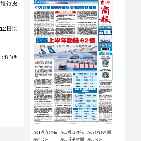
進行更
12日以
：
程向明