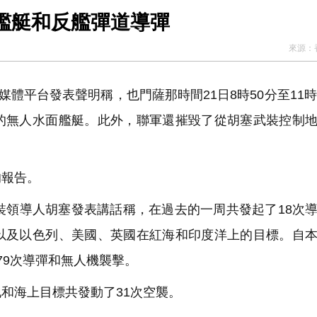
艦艇和反艦彈道導彈
來源：
體平台發表聲明稱，也門薩那時間21日8時50分至11時
的無人水面艦艇。此外，聯軍還摧毀了從胡塞武裝控制
報告。
裝領導人胡塞發表講話稱，在過去的一周共發起了18次
以及以色列、美國、英國在紅海和印度洋上的目標。自
79次導彈和無人機襲擊。
和海上目標共發動了31次空襲。