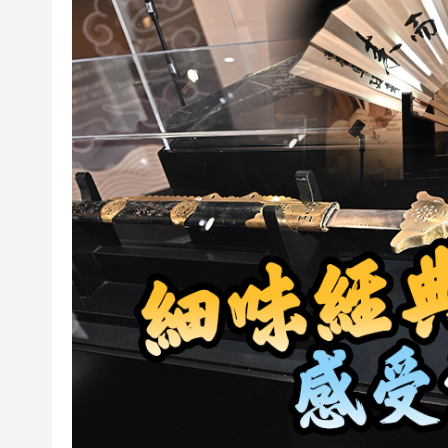
「滬港澳台青少年體育舞蹈交
風雨過後八桂安好｜桂港直航加
相約深圳，見證奇