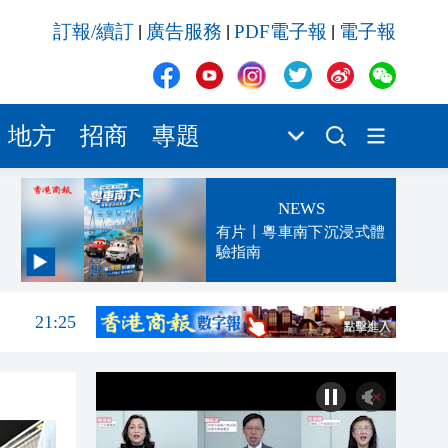
訂報/續訂
廣告服務
PDF電子報
電子報
|
|
|
地方
招商
專題
NEWS
有片丨粵車南下沉浸式體
驗指南
21:55
21:25
21:04
20:52
20:34