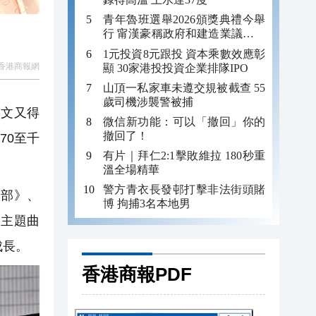
青年魯班選舉2026頒獎典禮今舉
行 甯漢豪稱政府和建造業議會做
好培訓工作
1元投資8元跟投 資本乘數效應彰
香港商報網
顯 30家港投投資企業排隊IPO
山頂一私家車未遵交規被截查 55
歲司機涉襲警被捕
文又得
微信新功能：可以「撤回」你的
撤回了！
70至千
有片｜拜仁2:1擊敗維拉 180秒重
溫全場精華
警方青衣長發邨打擊非法街頭賭
部》、
博 拘捕3名本地男
關主題曲
成長。
香港商報PDF