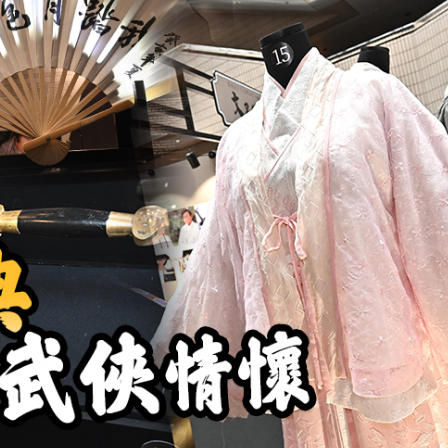
流活動」圓滿舉行
持 廣西推出港澳遊客門票五折優惠力拓暑期入境市場
蹟 國際消費與出海服務雙輪驅動