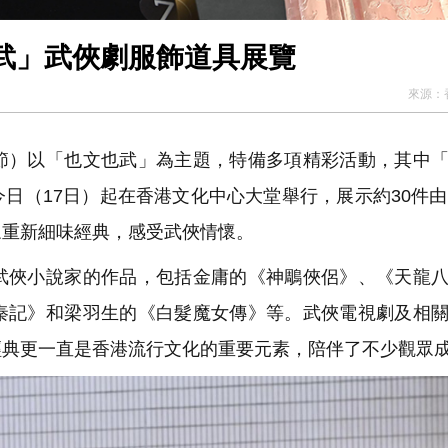
武」武俠劇服飾道具展覽
來源：
）以「也文也武」為主題，特備多項精彩活動，其中「
日（17日）起在香港文化中心大堂舉行，展示約30件由
眾重新細味經典，感受武俠情懷。
俠小說家的作品，包括金庸的《神鵰俠侶》、《天龍八
秦記》和梁羽生的《白髮魔女傳》等。武俠電視劇及相
經典更一直是香港流行文化的重要元素，陪伴了不少觀眾