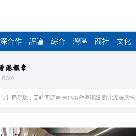
深合作
評論
綜合
灣區
商社
文化
日
星期六
400萬
映】周星馳：因時間調整 未能製作粵語版 對此深表遺憾
署：死者曾投訴樓上狗隻噪音 6月已批准調遷
關閉消毒明早重開
有片丨《功夫女足》將登香港銀幕 周星馳率團隊造勢 劉嘉玲迪麗熱巴等驚喜現身