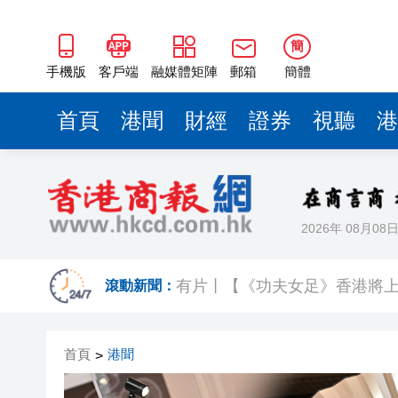
簡
手機版
客戶端
融媒體矩陣
郵箱
簡體
首頁
港聞
財經
證券
視聽
港
2026年 08月08
今晚六合彩頭獎半注中 下期多寶
有片丨【《功夫女足》香港將上
滾動新聞：
黃大仙企圖謀殺及自殺案 房屋
首頁
港聞
>
屏山天水圍泳池現嘔吐物 暫時