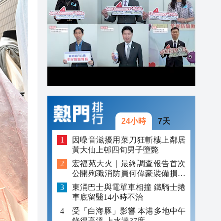
20:22
20:21
20:17
24小時
7天
因噪音滋擾用菜刀狂斬樓上鄰居
黃大仙上邨四旬男子墮斃
宏福苑大火｜最終調查報告首次
公開殉職消防員何偉豪裝備損毀
照片
東涌巴士與電單車相撞 鐵騎士捲
車底留醫14小時不治
受「白海豚」影響 本港多地中午
錄得高溫 上水達37度