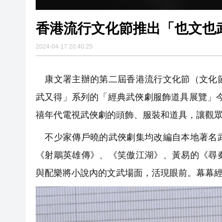
香港流行文化節推出「也文也
2024-04-17 20:40:25
康文署主辦的第二屆香港流行文化節（文化節
武又得」系列的「經典武俠劇服飾道具展覽」今
禧年代電視武俠劇的頭飾、服裝和道具，讓觀
不少家傳戶曉的武俠劇集均改編自本地著名武
《射鵰英雄傳》、《笑傲江湖》、黃易的《尋
與配樂將小說內的文武場面，活現眼前。幕幕