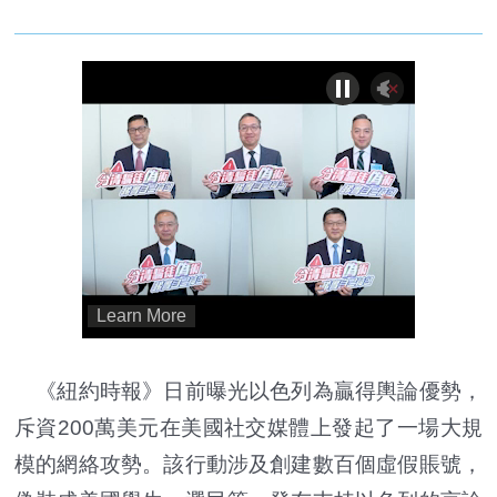
《紐約時報》日前曝光以色列為贏得輿論優勢，
斥資200萬美元在美國社交媒體上發起了一場大規
模的網絡攻勢。該行動涉及創建數百個虛假賬號，