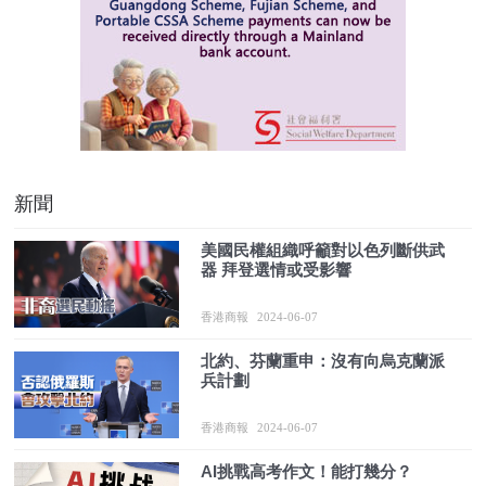
新聞
美國民權組織呼籲對以色列斷供武
器 拜登選情或受影響
香港商報
2024-06-07
北約、芬蘭重申：沒有向烏克蘭派
兵計劃
香港商報
2024-06-07
AI挑戰高考作文！能打幾分？