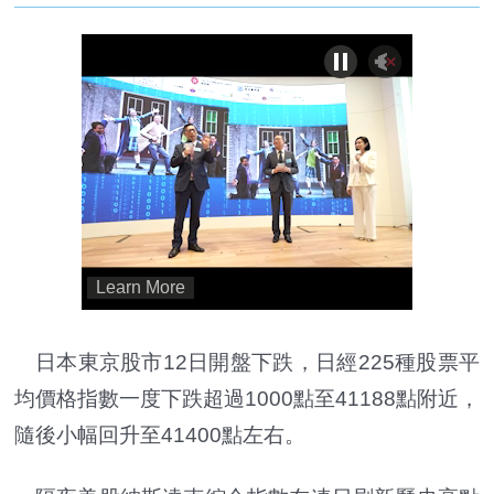
日本東京股市12日開盤下跌，日經225種股票平
均價格指數一度下跌超過1000點至41188點附近，
隨後小幅回升至41400點左右。