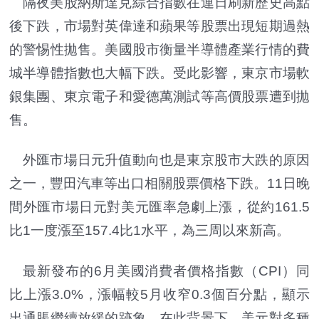
隔夜美股納斯達克綜合指數在連日刷新歷史高點
後下跌，市場對英偉達和蘋果等股票出現短期過熱
的警惕性拋售。美國股市衡量半導體產業行情的費
城半導體指數也大幅下跌。受此影響，東京市場軟
銀集團、東京電子和愛德萬測試等高價股票遭到拋
售。
外匯市場日元升值動向也是東京股市大跌的原因
之一，豐田汽車等出口相關股票價格下跌。11日晚
間外匯市場日元對美元匯率急劇上漲，從約161.5
比1一度漲至157.4比1水平，為三周以來新高。
最新發布的6月美國消費者價格指數（CPI）同
比上漲3.0%，漲幅較5月收窄0.3個百分點，顯示
出通脹繼續放緩的跡象。在此背景下，美元對多種