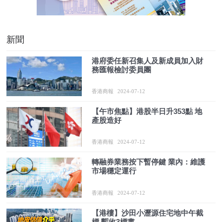
新聞
港府委任新召集人及新成員加入財
務匯報檢討委員團
香港商報
2024-07-12
​【午市焦點】港股半日升353點 地
產股造好
香港商報
2024-07-12
轉融券業務按下暫停鍵 業內：維護
市場穩定運行
香港商報
2024-07-12
【港樓】沙田小瀝源住宅地中午截
標 暫收3標書