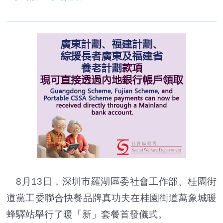
8月13日，深圳市羅湖區委社會工作部、桂園街
道黨工委聯合快餐品牌真功夫在桂園街道萬象城暖
蜂驛站舉行了暖「新」套餐首發儀式。