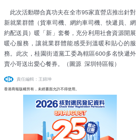
此次活動聯合真功夫在全市95家直營店推出針對
新就業群體（貨車司機、網約車司機、快遞員、網
約配送員）暖「新」套餐，充分利用社會資源開展
暖心服務，讓就業群體能感受到溫暖和貼心的服
務。此次，桂園街道黨工委為轄區600多名快遞外
賣小哥送出愛心餐券。
（圖源 深圳特區報）
責任編輯：王錦坤
香港商報版權所有，未經書面允許不得使用。