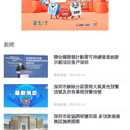
新聞
聯合國開發計劃署可持續發展創新
示範項目落戶深圳
香港商報
2024-08-14
深圳市解除分區雷雨大風黃色預警
信號及所有暴雨預警信號
香港商報
2024-08-14
深圳市政協調研鹽田區 多項旅遊服
務設施將開業