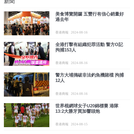
新聞
美食博覽開鑼 五豐行有信心銷量好
過去年
香港商報
2024-08-16
全港打擊有組織犯罪活動 警方O記
拘捕153人
香港商報
2024-08-16
警方大埔搗破非法釣魚機賭檔 拘捕
12人
香港商報
2024-08-16
世界棍網球女子U20錦標賽 港隊
13:2大勝牙買加響頭炮
香港商報
2024-08-15