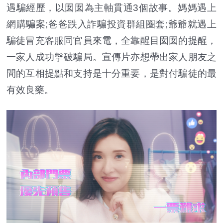
遇騙經歷，以囡囡為主軸貫通3個故事。媽媽遇上
網購騙案;爸爸跌入詐騙投資群組圈套;爺爺就遇上
騙徒冒充客服同官員來電，全靠醒目囡囡的提醒，
一家人成功擊破騙局。宣傳片亦想帶出家人朋友之
間的互相提點和支持是十分重要，是對付騙徒的最
有效良藥。