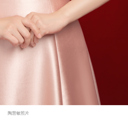
陶慧敏照片