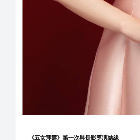
《五女拜壽》第一次與長影導演結緣