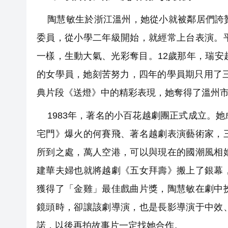
陶慧敏生於浙江溫州，她從小就被鄰居們誇贊
委員，從小學二年級開始，就經常上台表演。
一樣，生動大氣、光彩奪目。12歲那年，瑞
的女學員，她刻苦努力，四年的學員期只用了三
典片段《送燈》中的精彩表現，她奪得了溫州
1983年，著名的小百花越劇團正式成立。
宅門》爆火的何賽飛、著名越劇表演藝術家，
所到之處，萬人空港，可以與現在的國潮風相
建華夫婦也就將越劇《五女拜壽》搬上了銀幕
獲得了「金雞」最佳戲曲片獎，陶慧敏在劇中
鏡頭時，卻讓該劇導演，也是長影導演于中效
諾，以後再拍故事片一定找她合作。