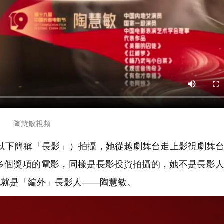
陶慧敏視頻
下簡稱「長影」）拍攝，她從越劇舞台走上影視劇舞台
多個獎項的電影，同樣是長影投資拍攝的，她不是長影
她就是「編外」長影人——陶慧敏。