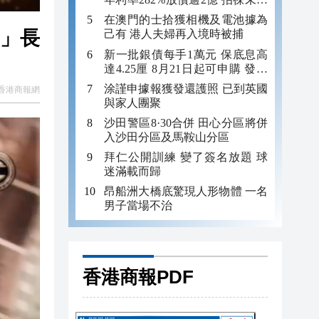
年追數
在澳門的士拾獲相機及電池據為
」長
己有 港人夫婦再入境時被捕
新一批銀債每手1萬元 保底息高
達4.25厘 8月21日起可申購 發行
金額最多550億
涂謹申據報獲發還護照 已到英國
香港商報網
與家人團聚
沙田警區8·30合併 田心分區將併
入沙田分區及馬鞍山分區
拜仁公開訓練 變了簽名放題 球
迷滿載而歸
昂船洲大橋底驚現人形物體 一名
男子當場不治
香港商報PDF