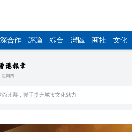
深合作
評論
綜合
灣區
商社
文化
日
星期四
場不變
奇蹟 科技美術雙館比鄰，聯手提升城市文化魅力
件 食環署勒令關閉報警處理
嚴懲發表叛國言論的「爆料者」
點