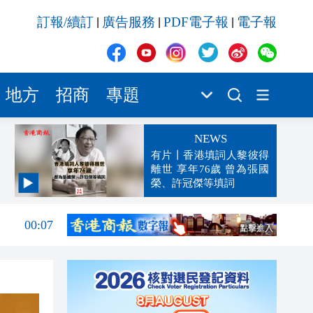
訂報/續訂
廣告服務
PDF電子報
電子報
|
|
|
地方
招商
專題
NEWS
有片丨香港填詞人黎彼得
離世 享年76歲 曾為張國
榮、許冠傑等填詞
00:19
00:07
23:38
23:35
23:17