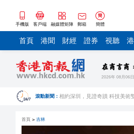
簡
手機版
客戶端
融媒體矩陣
郵箱
簡體
首頁
港聞
財經
證券
視聽
港
2026年 08月06
歐足聯：抵制國際足聯賽事立
相約深圳，見證
滾動新聞：
跑馬地私人泳池救生員涉用假證
首頁
吉林
>
特朗普否認美國彈藥短缺 稱將
美股觀望非農數據 道指跌逾百