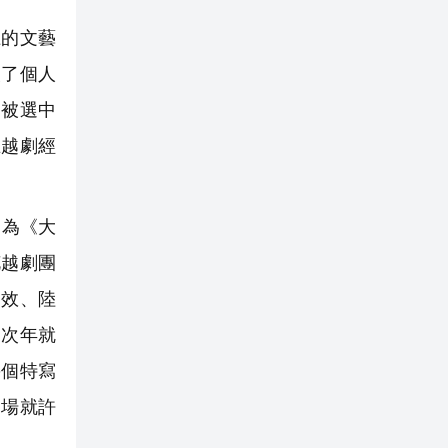
的文藝
換了個人
一被選中
在越劇經
因為《大
花越劇團
中效、陸
，次年就
幾個特寫
當場就許