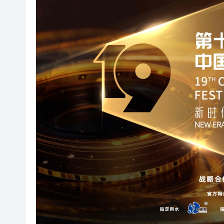
有片丨孕婦羊水破裂即將臨盆 
東涌巴士撞電單車 巴士司機涉
有片丨清淡不等於吃素！ 清淡