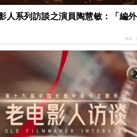
影人系列訪談之演員陶慧敏：「編外
來源：