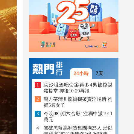
23:12
23:12
23:00
24小時
7天
尖沙咀酒吧命案再多4男被控謀
殺提堂 押後10·29再訊
警方荃灣川龍街搗破賣淫場所 拘
捕5名女子
今晚085期六合彩1注獨中派1911
萬元
警破黑幫高利貸集團拘25人 涉以
年利率282%放債逾2億 招徠未成