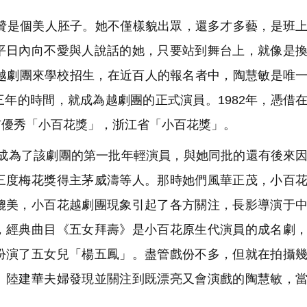
是個美人胚子。她不僅樣貌出眾，還多才多藝，是班上
平日內向不愛與人說話的她，只要站到舞台上，就像是
安越劇團來學校招生，在近百人的報名者中，陶慧敏是唯
年的時間，就成為越劇團的正式演員。1982年，憑借
市優秀「小百花獎」，浙江省「小百花獎」。
她成為了該劇團的第一批年輕演員，與她同批的還有後來
三度梅花獎得主茅威濤等人。那時她們風華正茂，小百
媲美，小百花越劇團現象引起了各方關注，長影導演于
，經典曲目《五女拜壽》是小百花原生代演員的成名劇
扮演了五女兒「楊五鳳」。盡管戲份不多，但就在拍攝
、陸建華夫婦發現並關注到既漂亮又會演戲的陶慧敏，