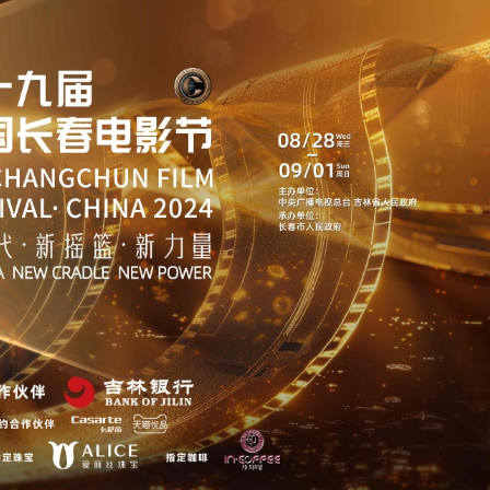
正遇晚高峰 情況危急 鐵騎交警一路開道護送
危駕被捕
飲食正在毀掉很多老人的晚年健康