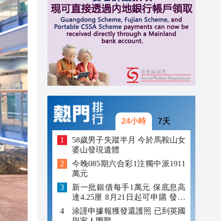
15:28
15:24
15:22
15:08
24小時
7天
58歲男子失蹤半月 今於馬鞍山女
婆山發現遺體
今晚085期六合彩1注獨中派1911
萬元
新一批銀債每手1萬元 保底息高
達4.25厘 8月21日起可申購 發行
金額最多550億
涂謹申據報獲發還護照 已到英國
與家人團聚