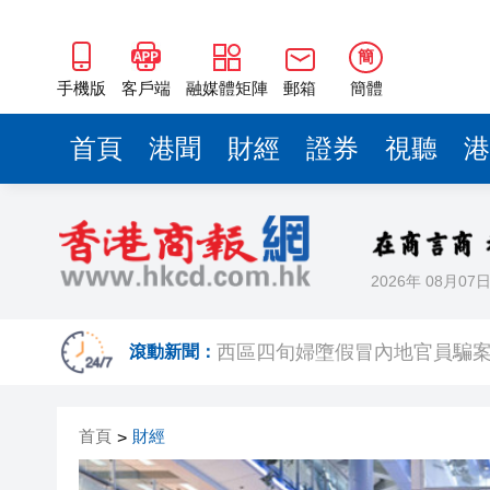
簡
手機版
客戶端
融媒體矩陣
郵箱
簡體
首頁
港聞
財經
證券
視聽
港
2026年 08月07
王興興：宇樹科技將探索更多
滾動新聞：
西區四旬婦墮假冒內地官員騙案 
陳家齊：港投11家被投企業已在
首頁
財經
>
戶外工友中暑風險高 工會倡列