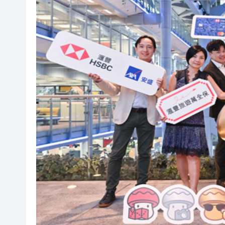
A股年內第一高價股今起申購 中
國防部回應菲方涉黃岩島言論
鄧炳強批記協換屆屬「黑箱作業
【A股收評】滬指再漲逾1% 日