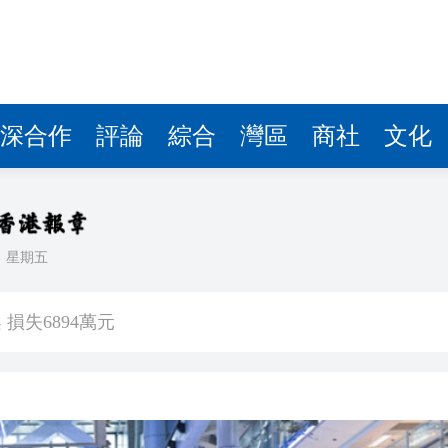
深合作
評論
綜合
灣區
商社
文化
日
星期五
產品形態
損失6894萬元
港上市 逾30家排隊申請IPO
為可補償職業病