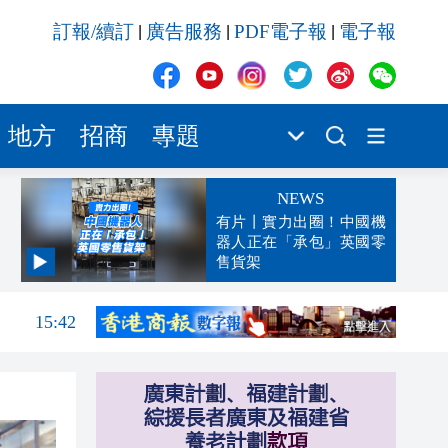
訂報/續訂
廣告服務
PDF電子報
電子報
|
|
|
地方
招商
專題
NEWS
有片丨實力出圈！中國機
器人正在「承包」英國零
售貨架
15:47
15:42
15:34
15:29