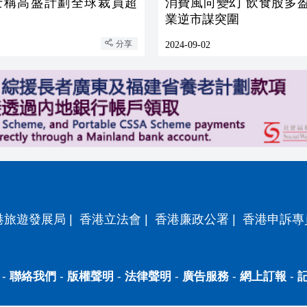
士稱高盛計劃全球裁員超
消費風向變幻 飲食股多盈
業逆市謀突圍
分享
2024-09-02
港旅遊發展局
|
香港立法會
|
香港廉政公署
|
香港申訴專
-
聯絡我們
-
版權聲明
-
法律聲明
-
廣告服務
-
網上訂報
-