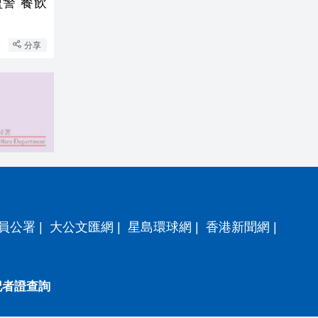
警 餐飲
分享
員公署
|
大公文匯網
|
星島環球網
|
香港新聞網
|
記者證查詢