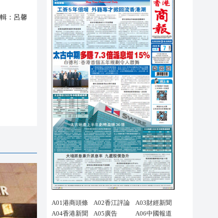
輯：
呂馨