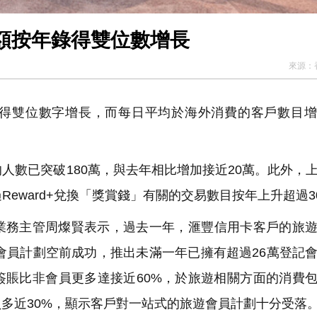
額按年錄得雙位數增長
來源：
得雙位數字增長，而每日平均於海外消費的客戶數目增
的人數已突破180萬，與去年相比增加接近20萬。此外，
過Reward+兌換「獎賞錢」有關的交易數目按年上升超過3
業務主管周燦賢表示，過去一年，滙豐信用卡客戶的旅
uru會員計劃空前成功，推出未滿一年已擁有超過26萬登記
簽賬比非會員更多達接近60%，於旅遊相關方面的消費
多近30%，顯示客戶對一站式的旅遊會員計劃十分受落