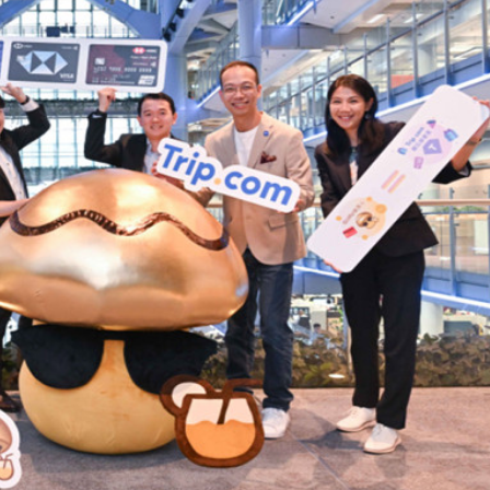
一簽需繳款9.34萬元
」 斥毫無認受性及公信力
K線3連陽