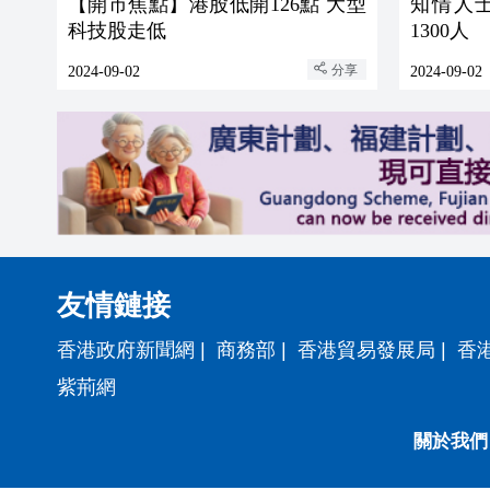
【開市焦點】港股低開126點 大型
知情人
科技股走低
1300人
分享
2024-09-02
2024-09-02
友情鏈接
香港政府新聞網
|
商務部
|
香港貿易發展局
|
香
紫荊網
關於我們