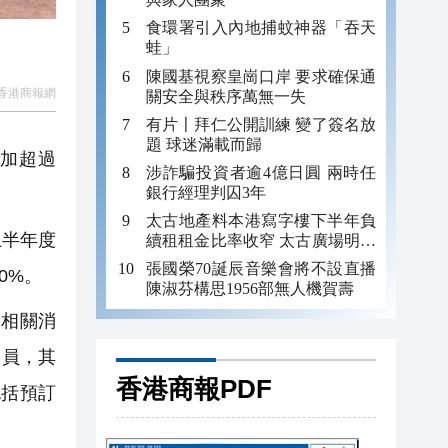
食環署引入內地捕蚊神器「吞天
蛙」
陳國基視察皇崗口岸 要求確保通
香港商報網
關安全與秩序萬無一失
有片〡拜仁公開訓練 變了簽名放
題 球迷滿載而歸
加超過
涉詐騙投資者逾4億日圓 兩時任
銀行經理判囚3年
太古地產料本港寫字樓下半年負
上半年度
續租租金比率收窄 太古廣場明年
轉正
張國榮70誕辰音樂會將不設直播
0%。
陳淑芬構思1956部無人機賀壽
遊相關消
會員，其
香港商報PDF
包括預訂
。