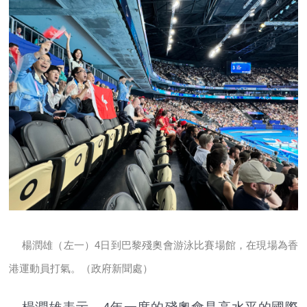
楊潤雄（左一）4日到巴黎殘奧會游泳比賽場館，在現場為香
港運動員打氣。（政府新聞處）