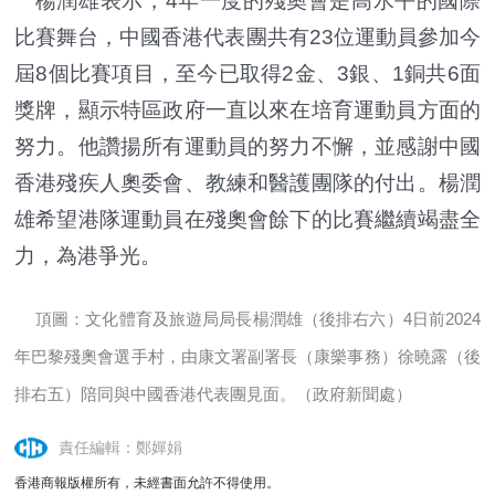
楊潤雄表示，4年一度的殘奧會是高水平的國際
比賽舞台，中國香港代表團共有23位運動員參加今
屆8個比賽項目，至今已取得2金、3銀、1銅共6面
獎牌，顯示特區政府一直以來在培育運動員方面的
努力。他讚揚所有運動員的努力不懈，並感謝中國
香港殘疾人奧委會、教練和醫護團隊的付出。楊潤
雄希望港隊運動員在殘奧會餘下的比賽繼續竭盡全
力，為港爭光。
頂圖：文化體育及旅遊局局長楊潤雄（後排右六）4日前2024
年巴黎殘奧會選手村，由康文署副署長（康樂事務）徐曉露（後
排右五）陪同與中國香港代表團見面。（政府新聞處）
責任編輯：鄭嬋娟
香港商報版權所有，未經書面允許不得使用。