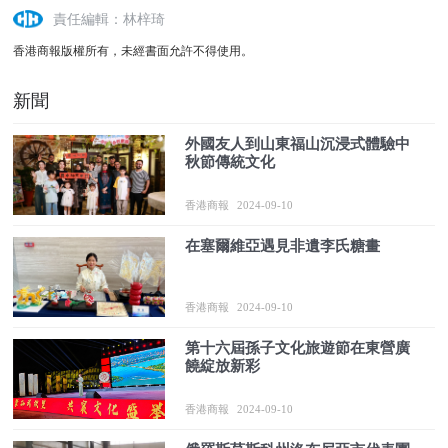
責任編輯：林梓琦
香港商報版權所有，未經書面允許不得使用。
新聞
外國友人到山東福山沉浸式體驗中
秋節傳統文化
香港商報
2024-09-10
在塞爾維亞遇見非遺李氏糖畫
香港商報
2024-09-10
第十六屆孫子文化旅遊節在東營廣
饒綻放新彩
香港商報
2024-09-10