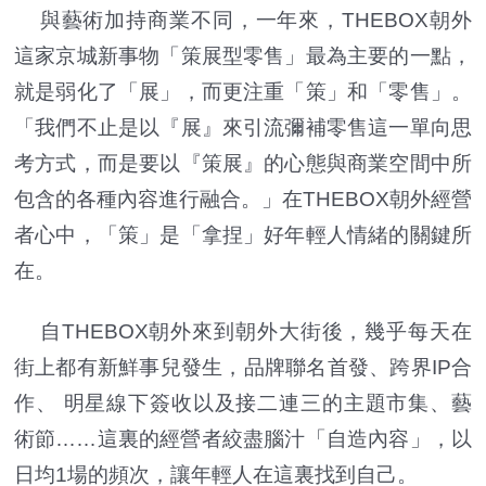
與藝術加持商業不同，一年來，THEBOX朝外
這家京城新事物「策展型零售」最為主要的一點，
就是弱化了「展」，而更注重「策」和「零售」。
「我們不止是以『展』來引流彌補零售這一單向思
考方式，而是要以『策展』的心態與商業空間中所
包含的各種內容進行融合。」在THEBOX朝外經營
者心中，「策」是「拿捏」好年輕人情緒的關鍵所
在。
自THEBOX朝外來到朝外大街後，幾乎每天在
街上都有新鮮事兒發生，品牌聯名首發、跨界IP合
作、 明星線下簽收以及接二連三的主題市集、藝
術節……這裏的經營者絞盡腦汁「自造內容」，以
日均1場的頻次，讓年輕人在這裏找到自己。