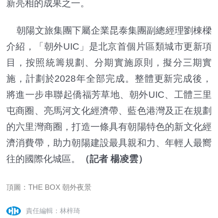
新亮相的成果之一。
朝陽文旅集團下屬企業昆泰集團副總經理劉棟樑
介紹，「朝外UIC」是北京首個片區類城市更新項
目，按照統籌規劃、分期實施原則，擬分三期實
施，計劃於2028年全部完成。整體更新完成後，
將進一步串聯起僑福芳草地、朝外UIC、工體三里
屯商圈、亮馬河文化經濟帶、藍色港灣及正在規劃
的六里灣商圈，打造一條具有朝陽特色的新文化經
濟消費帶，助力朝陽建設最具親和力、年輕人最嚮
往的國際化城區。
（記者 楊凌雲）
頂圖：THE BOX 朝外夜景
責任編輯：林梓琦