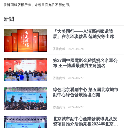
香港商報版權所有，未經書面允許不得使用。
新聞
「大美同行——京港藝術家邀請
展」在京璀璨啟幕 范迪安等出席
香港商報
2024-10-28
第37屆中國電影金雞獎提名名單公
布 王一博獲最佳男主角提名
香港商報
2024-10-27
綠色北京看副中心 第五屆北京城市
副中心綠色發展論壇召開
香港商報
2024-10-27
北京城市副中心產業發展環境及投
資項目推介活動亮相2024年北京城