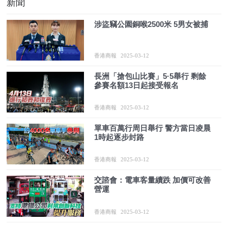
新聞
涉盜竊公園銅喉2500米 5男女被捕
香港商報
2025-03-12
長洲「搶包山比賽」5·5舉行 剩餘
參賽名額13日起接受報名
香港商報
2025-03-12
單車百萬行周日舉行 警方當日凌晨
1時起逐步封路
香港商報
2025-03-12
交諮會：電車客量續跌 加價可改善
營運
香港商報
2025-03-12