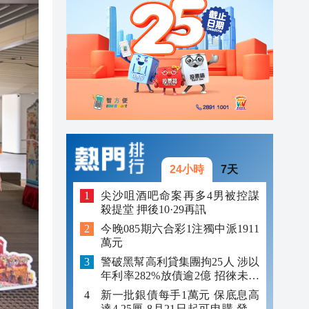
08:20
00:19
00:07
24小時
7天
尖沙咀酒吧命案再多4男被控謀
殺提堂 押後10·29再訊
今晚085期六合彩1注獨中派1911
萬元
警破黑幫高利貸集團拘25人 涉以
年利率282%放債逾2億 招徠未成
年追數
新一批銀債每手1萬元 保底息高
達4.25厘 8月21日起可申購 發行