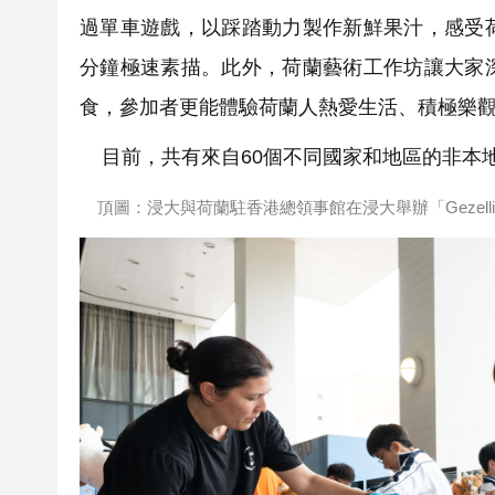
過單車遊戲，以踩踏動力製作新鮮果汁，感受
分鐘極速素描。此外，荷蘭藝術工作坊讓大家
食，參加者更能體驗荷蘭人熱愛生活、積極樂
目前，共有來自60個不同國家和地區的非本地
頂圖：浸大與荷蘭駐香港總領事館在浸大舉辦「Gezellig! The