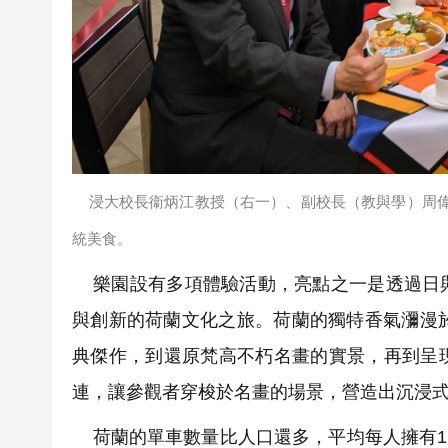
浸大校長衞炳江教授（右一）、副校長（教與學）周偉立博士（
統美食。
樂園設有多項體驗活動，亮點之一是透過日與
與創新的荷蘭文化之旅。荷蘭的獨特香氣瀰漫
典傑作，到還原梵高不朽名畫的實景，再到呈
連，讓參觀者穿梭於名畫的場景，營造出沉浸
荷蘭的單車數量比人口還多，平均每人擁有1