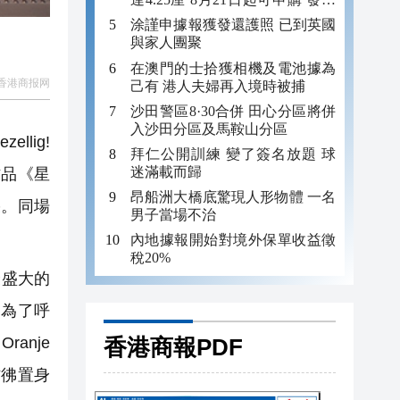
金額最多550億
涂謹申據報獲發還護照 已到英國
與家人團聚
在澳門的士拾獲相機及電池據為
香港商报网
己有 港人夫婦再入境時被捕
沙田警區8·30合併 田心分區將併
入沙田分區及馬鞍山分區
lig!
拜仁公開訓練 變了簽名放題 球
迷滿載而歸
作品《星
昂船洲大橋底驚現人形物體 一名
果。同場
男子當場不治
內地據報開始對境外保單收益徵
稅20%
最盛大的
。為了呼
香港商報PDF
anje
彷彿置身