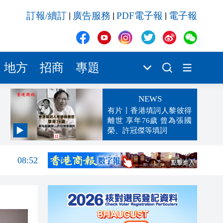
訂報/續訂
廣告服務
PDF電子報
電子報
|
|
|
地方
招商
專題
NEWS
有片丨香港填詞人黎彼得
離世 享年76歲 曾為張國
榮、許冠傑等填詞
09:15
08:52
08:47
08:38
08:33