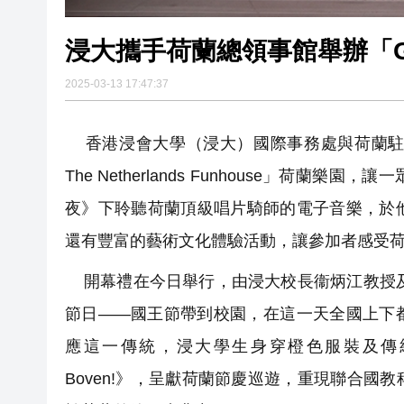
浸大攜手荷蘭總領事館舉辦「Gez
2025-03-13 17:47:37
香港浸會大學（浸大）國際事務處與荷蘭駐香港總
The Netherlands Funhouse」
夜》下聆聽荷蘭頂級唱片騎師的電子音樂，於
還有豐富的藝術文化體驗活動，讓參加者感受荷蘭
開幕禮在今日舉行，由浸大校長衞炳江教授及荷蘭駐香
節日——國王節帶到校園，在這一天全國上下
應這一傳統，浸大學生身穿橙色服裝及傳統服飾
Boven!》，呈獻荷蘭節慶巡遊，重現聯合