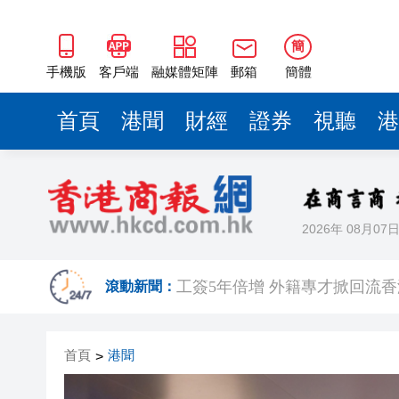
簡
手機版
客戶端
融媒體矩陣
郵箱
簡體
首頁
港聞
財經
證券
視聽
港
2026年 08月07
【經濟點評】7月樓市急凍：是
工簽5年倍增 外籍專才掀回流
滾動新聞：
特朗普簽署總統令，對多晶矽
首頁
港聞
>
記協換屆選舉 東拼西湊方夠人
【參政議政】盛事經濟走向常