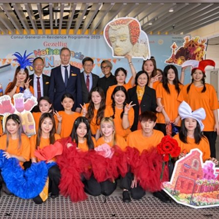
屋「三年上樓」
場不變
奇蹟 科技美術雙館比鄰，聯手提升城市文化魅力