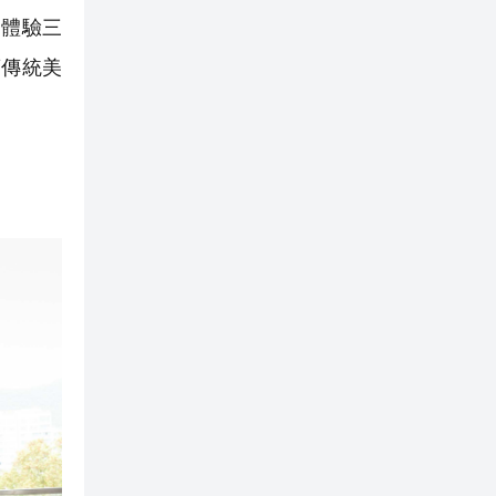
，體驗三
蘭傳統美