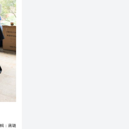
輯：
蔣璐