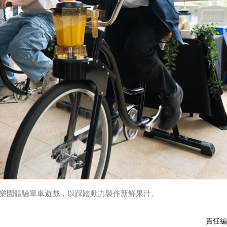
house」荷蘭樂園體驗單車遊戲，以踩踏動力製作新鮮果汁。
責任編