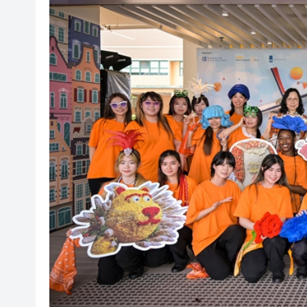
【港商時評】窮盡辦法爭取公
歐足聯：抵制國際足聯賽事立
相約深圳，見證