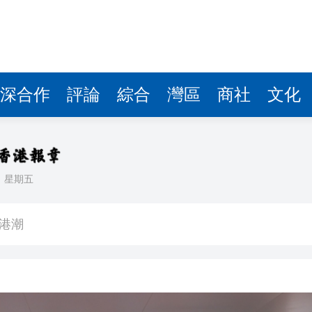
深合作
評論
綜合
灣區
商社
文化
日
星期五
趨勢逆轉，還是多因素特例？
香港潮
加徵關稅
 議員批以「新聞自由」為幌子 從事反中亂港行為
態化