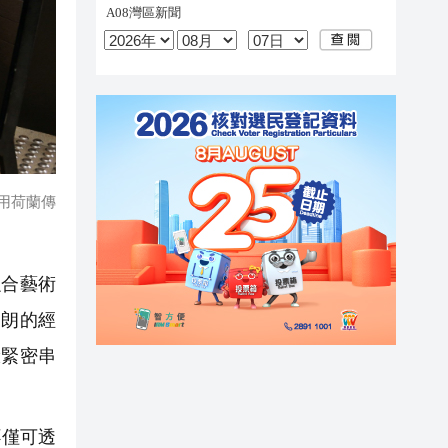
享用荷蘭傳
合藝術
勃朗的經
驗緊密串
不僅可透