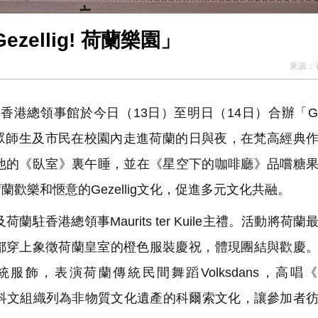
ellig! 荷蘭樂園」
來源：
領事館於今日（13日）至明日（14日）合辦「Gezel
荷蘭樂園，讓一眾師生及市民在校園內走進荷蘭的日與夜，在梵高經典
他的《臥室》裏午睡，並在《星空下的咖啡廳》品嚐糖
歡樂和愜意的Gezellig文化，促進多元文化共融。
港總領事Maurits ter Kuile主禮。活動將荷蘭
都穿上象徵荷蘭皇室的橙色服裝慶祝，體現團結與歡慶
，表演荷蘭傳統民間舞蹈Volksdans，高唱《Or
國教科文組織列為非物質文化遺產的科爾索文化，讓參加者