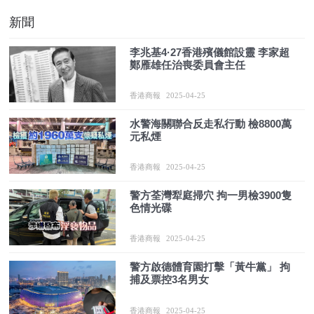
新聞
李兆基4·27香港殯儀館設靈 李家超
鄭雁雄任治喪委員會主任
香港商報
2025-04-25
水警海關聯合反走私行動 檢8800萬
元私煙
香港商報
2025-04-25
警方荃灣犁庭掃穴 拘一男檢3900隻
色情光碟
香港商報
2025-04-25
警方啟德體育園打擊「黃牛黨」 拘
捕及票控3名男女
香港商報
2025-04-25