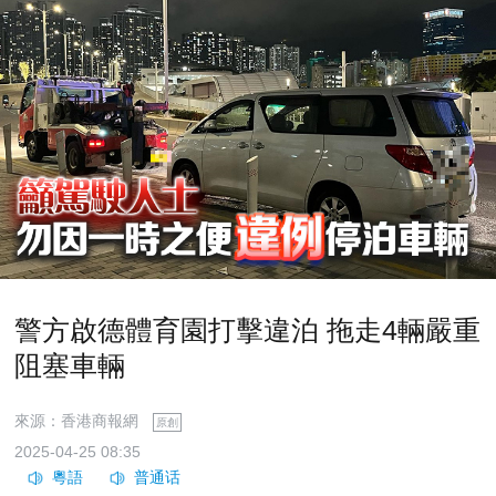
警方啟德體育園打擊違泊 拖走4輛嚴重
阻塞車輛
來源：香港商報網
原創
2025-04-25 08:35