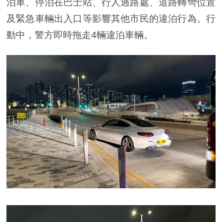
泊車、停泊在巴士站、行人過路處、道路轉彎位置
及緊急車輛出入口等影響其他市民的違泊行為。行
動中，警方即時拖走4輛違泊車輛。