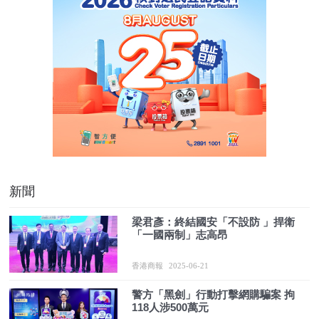
新聞
梁君彥：終結國安「不設防 」捍衛
「一國兩制」志高昂
香港商報
2025-06-21
警方「黑劍」行動打擊網購騙案 拘
118人涉500萬元