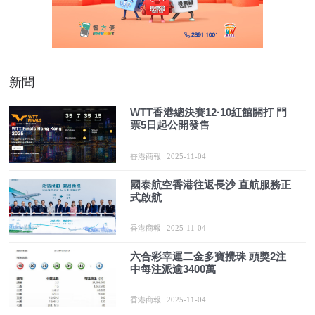
新聞
WTT香港總決賽12·10紅館開打 門
票5日起公開發售
香港商報
2025-11-04
國泰航空香港往返長沙 直航服務正
式啟航
香港商報
2025-11-04
六合彩幸運二金多寶攪珠 頭獎2注
中每注派逾3400萬
香港商報
2025-11-04