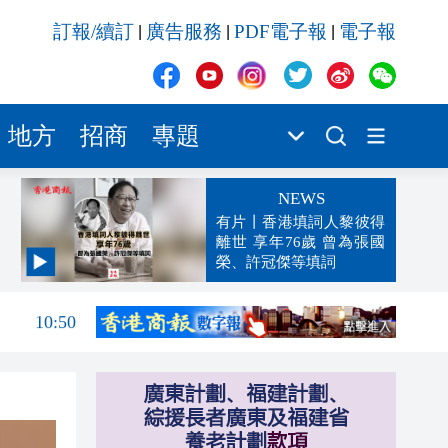
訂報/續訂
廣告服務
PDF電子報
電子報
|
|
|
地方
招商
專題
NEWS
有片丨香港填詞人黎彼得
離世 享年76歲 曾為張國
榮、許冠傑等填詞
11:04
10:50
10:20
10:17
10:13