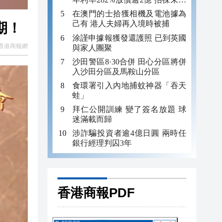
年追數
在澳門的士拾獲相機及電池據為
己有 港人夫婦再入境時被捕
期！
涂謹申據報獲發還護照 已到英國
香港商報網
與家人團聚
沙田警區8·30合併 田心分區將併
入沙田分區及馬鞍山分區
食環署引入內地捕蚊神器「吞天
蛙」
拜仁公開訓練 變了簽名放題 球
迷滿載而歸
涉詐騙投資者逾4億日圓 兩時任
銀行經理判囚3年
香港商報PDF