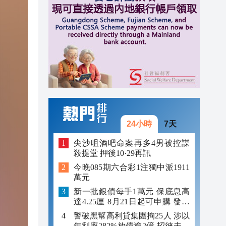
10:11
10:10
10:06
24小時
7天
尖沙咀酒吧命案再多4男被控謀
殺提堂 押後10·29再訊
今晚085期六合彩1注獨中派1911
萬元
新一批銀債每手1萬元 保底息高
達4.25厘 8月21日起可申購 發行
金額最多550億
警破黑幫高利貸集團拘25人 涉以
年利率282%放債逾2億 招徠未成