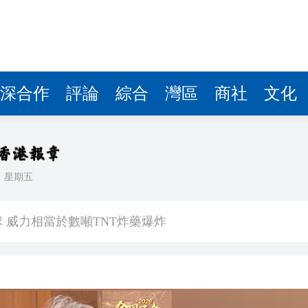
深合作
評論
綜合
灣區
商社
文化
日
星期五
3.9%
球 威力相當於數噸TNT炸藥爆炸
長赫格塞思
劃遷至新大樓
彈，可攜帶核彈頭