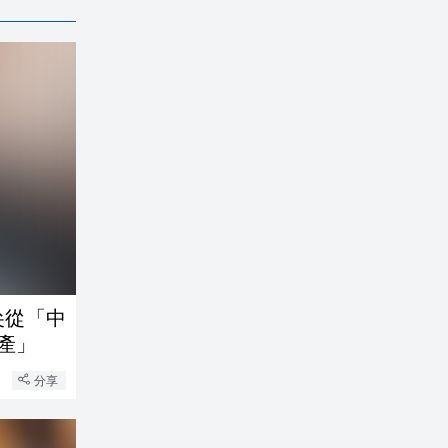
尖從「中
產」
分享