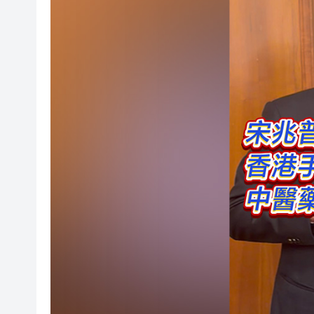
利雅得航空與中國航信簽署合
光伏硅料八巨頭簽署倡議：不
紫金礦業：旗下相關銅礦不屬於