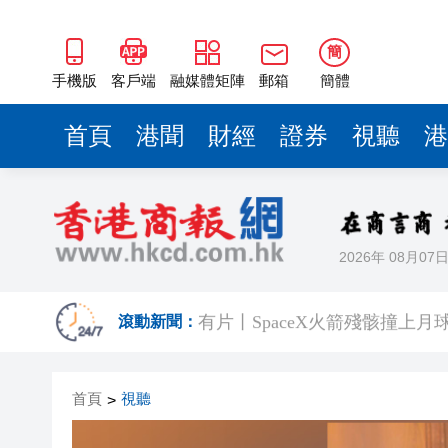
簡
手機版
客戶端
融媒體矩陣
郵箱
簡體
首頁
港聞
財經
證券
視聽
港
2026年 08月07
中國7月以美元計價出口同比增長2
有片丨SpaceX火箭殘骸撞上月
滾動新聞：
美國總統特朗普稱繼續支持防
首頁
視聽
>
滙豐據報出售東京總部大樓 計
印度宣布成功試射中程彈道導