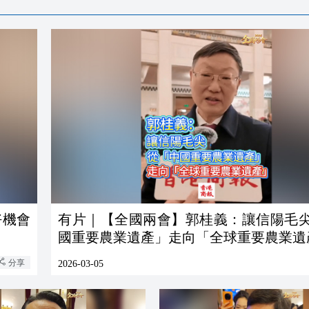
好機會
有片｜【全國兩會】郭桂義：讓信陽毛
國重要農業遺產」走向「全球重要農業遺
分享
2026-03-05