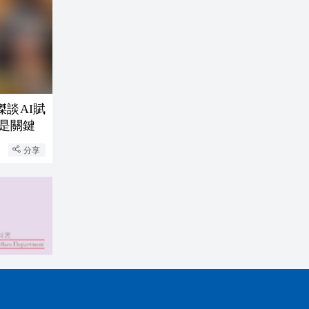
談AI賦
織是關鍵
分享