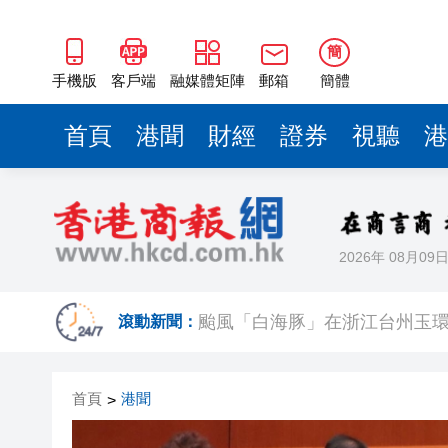
簡
手機版
客戶端
融媒體矩陣
郵箱
簡體
首頁
港聞
財經
證券
視聽
港
2026年 08月09
調查發現港漂「越住越愛港」 居
滾動新聞：
颱風「白海豚」在浙江台州玉環
【市場慧眼】宇樹IPO點燃重
首頁
港聞
>
【商報評論】福州行 讀懂中國