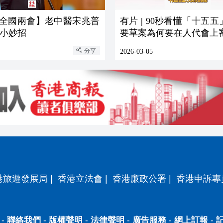
 【全國兩會】老中醫宋兆普
有片 | 90秒看懂「十五
小妙招
要草案為何要在人代會上
分享
2026-03-05
港旅遊發展局
|
香港立法會
|
香港廉政公署
|
香港申訴專
-
聯絡我們
-
版權聲明
-
法律聲明
-
廣告服務
-
網上訂報
-