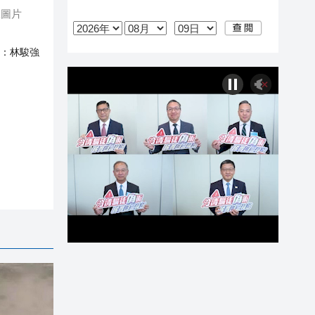
k圖片
：
林駿強