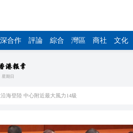
深合作
評論
綜合
灣區
商社
文化
日
星期日
住3至5年留港意願飆升至92%
沿海登陸 中心附近最大風力14級
估 首程控股投資吸引力持續提升
文旅升級之道——從文化根基到全球大市場 香港為何是