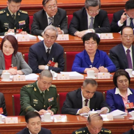
遊客旅遊體驗 將完善產品和服務
家超：首份五年規劃 三季度揭盅
5男女涉款210萬元
重新開放