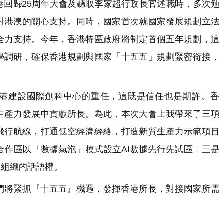
港回歸25周年大會及聽取李家超行政長官述職時，多次
對港澳的關心支持。同時，國家首次就國家發展規劃立
全力支持。今年，香港特區政府將制定首個五年規劃，
學調研，確保香港規劃與國家「十五五」規劃緊密銜接
港建設國際創科中心的重任，這既是信任也是期許。香
生產力發展中貢獻所長。為此，本次大會上我帶來了三
飛行航線，打通低空經濟經絡，打造新質生產力示範項
合作區以「數據氣泡」模式設立AI數據先行先試區；三
學組織的話語權。
們將緊抓『十五五』機遇，發揮香港所長，對接國家所