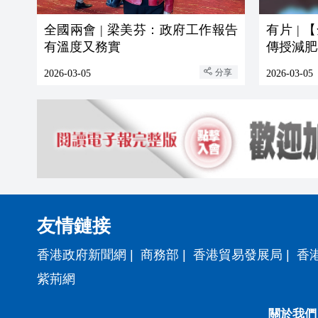
全國兩會 | 梁美芬：政府工作報告
有片 |
有溫度又務實
傳授減肥
分享
2026-03-05
2026-03-05
友情鏈接
香港政府新聞網
|
商務部
|
香港貿易發展局
|
香
紫荊網
關於我們