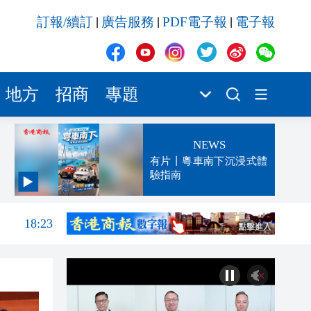
訂報/續訂
廣告服務
PDF電子報
電子報
|
|
|
地方
招商
專題
NEWS
有片丨粵車南下沉浸式體
驗指南
18:25
18:23
17:23
那個
17:23