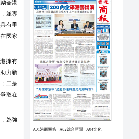
勉勵香港
法，並專
這具有里
，在國家
港擁有
項助力新
目；二是
是爭取在
需，為強