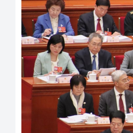
「關鍵變量」？
泰國國家旅遊局：高度重視中國
有片丨90場諮詢會廣納民意 李
警方破獲新界北村屋爆竊集團 拘
伊朗外長強調霍爾木茲海峽未