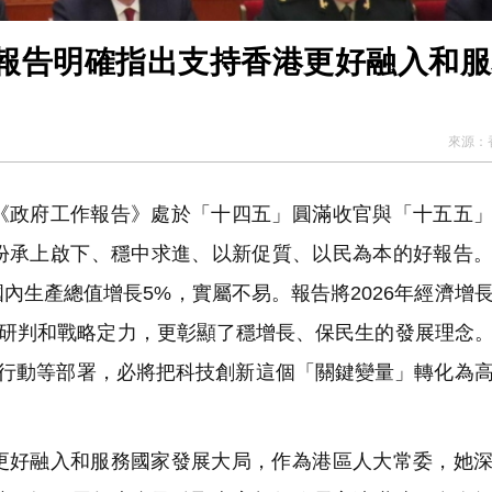
作報告明確指出支持香港更好融入和
來源：
《政府工作報告》處於「十四五」圓滿收官與「十五五
份承上啟下、穩中求進、以新促質、以民為本的好報告
內生產總值增長5%，實屬不易。報告將2026年經濟增
精準研判和戰略定力，更彰顯了穩增長、保民生的發展理念
」行動等部署，必將把科技創新這個「關鍵變量」轉化為
更好融入和服務國家發展大局，作為港區人大常委，她