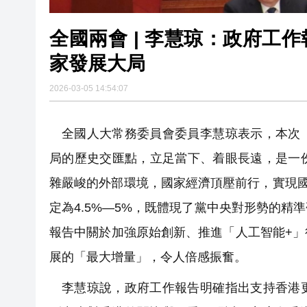
全國兩會 | 李慧琼：政府工
家發展大局
2026-03-05 14:54:07
全國人大常務委員會委員李慧琼表示，本次
局的歷史交匯點，立足當下、着眼長遠，是一
雜嚴峻的外部環境，國家經濟頂壓前行，實現國
定為4.5%—5%，既體現了黨中央對形勢的
報告中關於加強原始創新、推進「人工智能+
展的「最大增量」，令人倍感振奮。
李慧琼說，政府工作報告明確指出支持香港