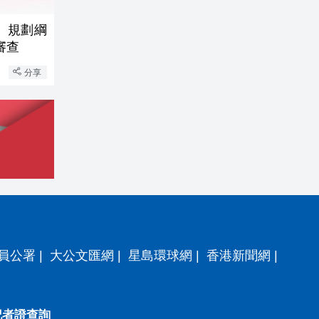
五」規劃綱
審查
分享
員公署
|
大公文匯網
|
星島環球網
|
香港新聞網
|
記者證查詢