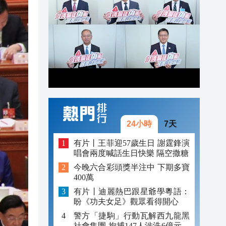
17:20
17:18
16:53
16:45
24小時
7天
有片丨王菲迎57歲生日 謝霆鋒演
唱會兩度喊話生日快樂 隔空撒糖
今晚六合彩頭獎半注中 下期多寶
400萬
有片丨迪麗熱巴跟星爺學粵語：
盼《功夫女足》觀眾看得開心
警方「捷駒」行動瓦解西九龍黑
社會集團 拘捕147人涉洗6億元黑