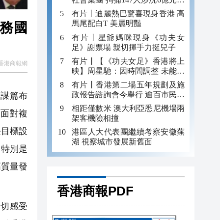
錢
有片丨迪麗熱巴驚喜現身香港 高
馬尾配白T 美麗明豔
服務國
有片丨星爺媽咪現身《功夫女
足》謝票場 親切揮手力挺兒子
有片丨【《功夫女足》香港將上
香港商報網
映】周星馳：因時間調整 未能製
作粵語版 對此深表遺憾
有片丨香港第二場五年規劃及施
政報告諮詢會今舉行 逾百市民出
」謀篇布
席
相距僅數米 澳大利亞悉尼機場兩
。面對複
架客機險相撞
長目標設
港區人大代表團繼續考察安徽蕪
湖 視察城市發展新舊面
。特別是
高質量發
香港商報PDF
深切感受