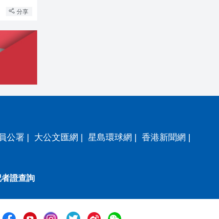
分享
員公署
|
大公文匯網
|
星島環球網
|
香港新聞網
|
記者證查詢