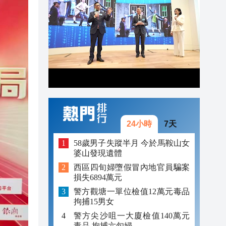
21:41
21:30
21:29
24小時
7天
58歲男子失蹤半月 今於馬鞍山女
婆山發現遺體
西區四旬婦墮假冒內地官員騙案
損失6894萬元
警方觀塘一單位檢值12萬元毒品
拘捕15男女
警方尖沙咀一大廈檢值140萬元
毒品 拘捕六旬婦