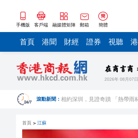
簡
手機版
客戶端
融媒體矩陣
郵箱
簡體
首頁
港聞
財經
證券
視聽
港
2026年 08月07
日本2027國防預算申請近9萬
相約深圳，見證
滾動新聞：
美勞動力市場迅速降溫 美元指
首頁
江蘇
>
路易斯迪亞斯轟世界波 拜仁2:
有片丨宇樹科技IPO路演現場 