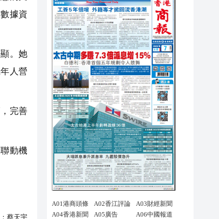
通數據資
顯。她
成年人營
，完善
聯動機
：
蔡天宇