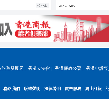
地
分享
2026-03-05
港旅遊發展局
|
香港立法會
|
香港廉政公署
|
香港申訴專
-
聯絡我們
-
版權聲明
-
法律聲明
-
廣告服務
-
網上訂報
-