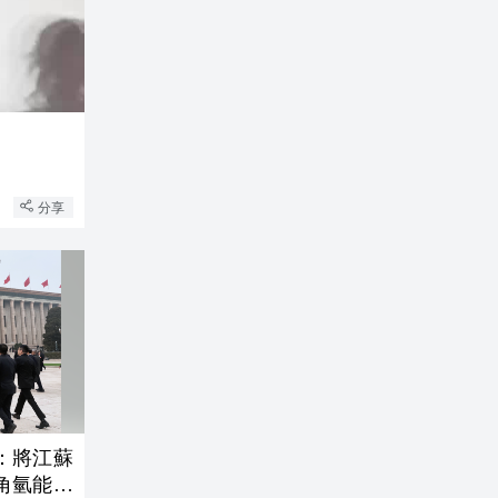
分享
：將江蘇
角氫能基