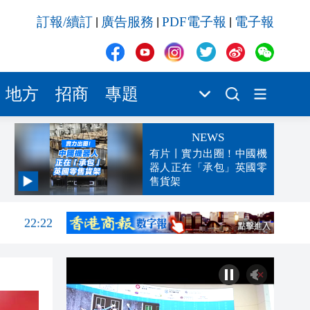
訂報/續訂
廣告服務
PDF電子報
電子報
|
|
|
地方
招商
專題
NEWS
有片丨實力出圈！中國機
器人正在「承包」英國零
售貨架
22:46
22:22
22:13
22:05
21:57