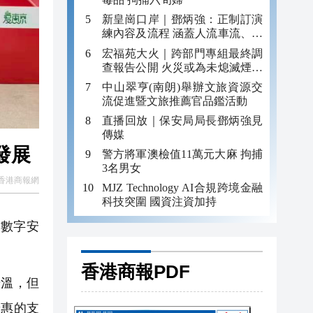
新皇崗口岸｜鄧炳強：正制訂演
練內容及流程 涵蓋人流車流、緊
急應變等
宏福苑大火｜跨部門專組最終調
查報告公開 火災或為未熄滅煙頭
引發
中山翠亨(南朗)舉辦文旅資源交
流促進暨文旅推薦官品鑑活動
直播回放｜保安局局長鄧炳強見
傳媒
發展
警方將軍澳檢值11萬元大麻 拘捕
3名男女
香港商報網
MJZ Technology AI合規跨境金融
科技突圍 國資注資加持
、數字安
香港商報PDF
溫，但
普惠的支