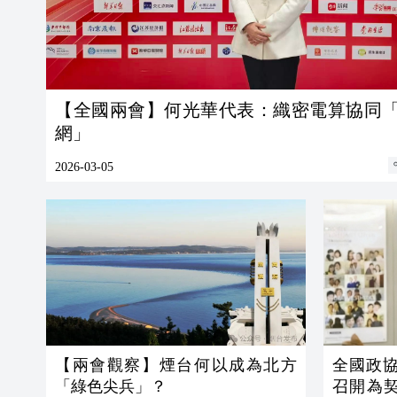
【全國兩會】何光華代表：織密電算協同
網」
2026-03-05
【兩會觀察】煙台何以成為北方
全國政協
「綠色尖兵」？
召開為