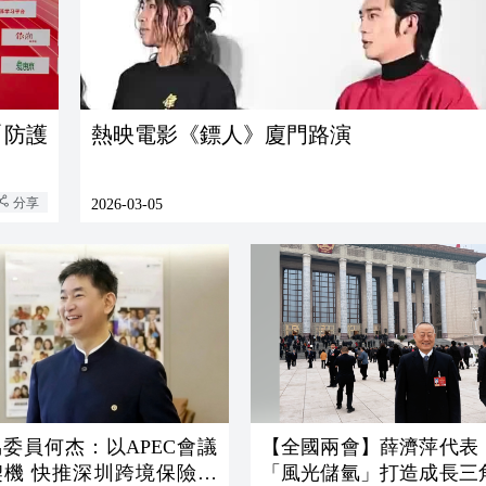
「防護
熱映電影《鏢人》廈門路演
分享
2026-03-05
委員何杰：以APEC會議
【全國兩會】薛濟萍代表
契機 快推深圳跨境保險服
「風光儲氫」打造成長三