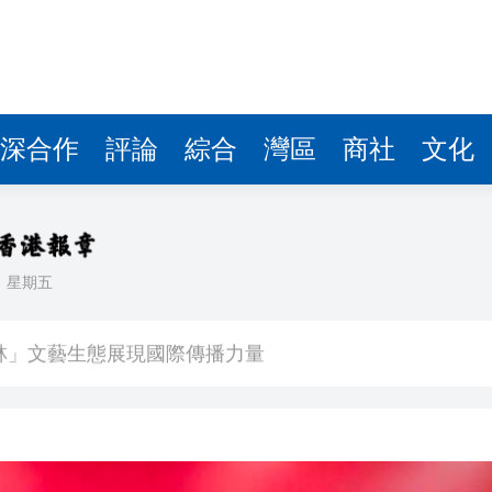
深合作
評論
綜合
灣區
商社
文化
日
星期五
億日圓創新高 應對新型作戰方式
奇蹟 「熱帶雨林」文藝生態展現國際傳播力量
數跌至兩個月低位
1挫維拉
CEO王興興發聲：讓人工智能為社會服務