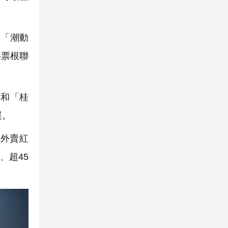
。「潮動
事票根聯
集和「桂
展。
放外賣紅
、超45