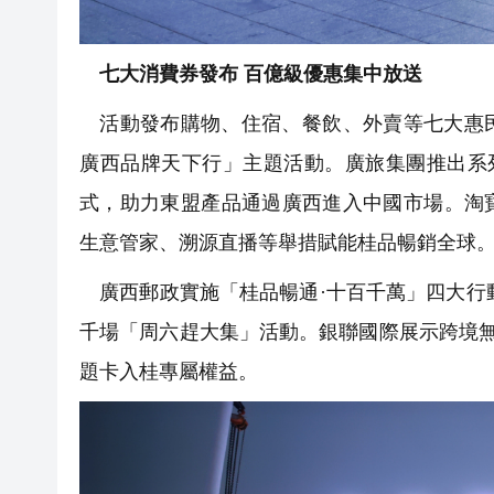
七大消費券發布 百億級優惠集中放送
活動發布購物、住宿、餐飲、外賣等七大惠民
廣西品牌天下行」主題活動。廣旅集團推出系
式，助力東盟產品通過廣西進入中國市場。淘
生意管家、溯源直播等舉措賦能桂品暢銷全球
廣西郵政實施「桂品暢通·十百千萬」四大行動
千場「周六趕大集」活動。銀聯國際展示跨境
題卡入桂專屬權益。