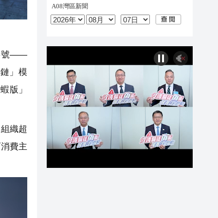
號——
應鏈」模
龍蝦版」
，組織超
西消費主