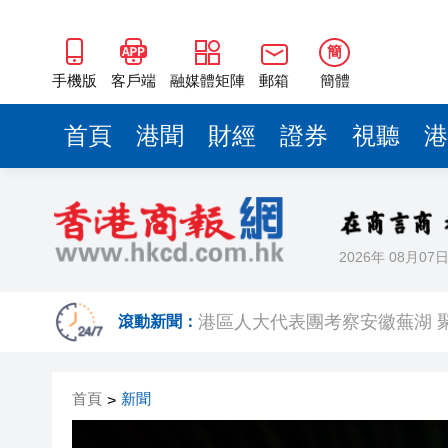
簡
手機版
客戶端
融媒體矩陣
郵箱
簡體
首頁
港聞
財經
證券
視聽
港
2026年 08月07
港產AI餐飲服務系統 機場首度
港區人大代表團考察安徽蕪湖 
滾動新聞：
從批評鮑威爾到頻繁致電沃什 
首頁
新聞
>
從單一產品出口到系統性輸出 
黃金牛市回來了？ 瑞銀估金價明