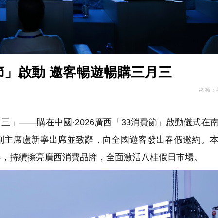
費節」啟動 邀客暢遊暢購三月三
來源：
三」——購在中國·2026廣西「33消費節」啟動儀式在
副主席盧新寧出席並致辭，向全國遊客發出春假邀約。
心，持續擦亮廣西消費品牌，全面激活八桂假日市場。