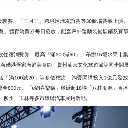
聯賽、「三月三」跨境足球友誼賽等30餘場賽事上演
比賽。體育消費券每日發放，配套戶外運動裝備展銷及賽
住宿消費券，最高「滿300減60」。舉辦15場水果市
北海僑港疍家海鮮美食節、賀州油茶文化旅遊節等同步開
括「滿100減20」等多個檔次。淘寶閃購投入1億元發
金800元。「e網喜樂購」舉辦超18場「八桂溯源」直播
。柳州、玉林等多市舉辦汽車展銷活動。