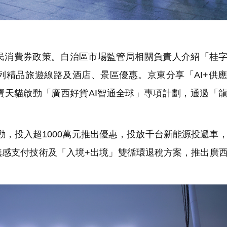
消費券政策。自治區市場監管局相關負責人介紹「桂字
列精品旅遊線路及酒店、景區優惠。京東分享「AI+供
寶天貓啟動「廣西好貨AI智通全球」專項計劃，通過「
。
，投入超1000萬元推出優惠，投放千台新能源投遞車
無感支付技術及「入境+出境」雙循環退稅方案，推出廣