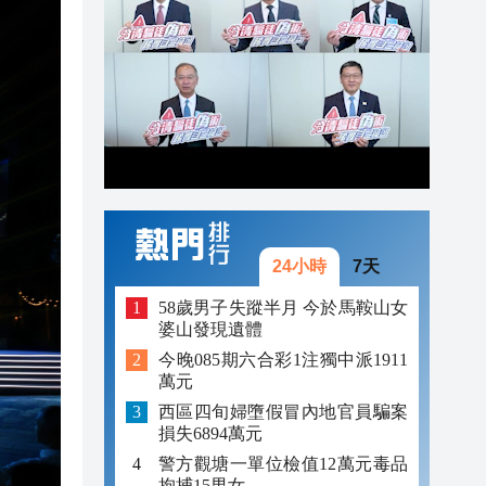
19:19
19:17
19:08
24小時
7天
58歲男子失蹤半月 今於馬鞍山女
婆山發現遺體
今晚085期六合彩1注獨中派1911
萬元
西區四旬婦墮假冒內地官員騙案
損失6894萬元
警方觀塘一單位檢值12萬元毒品
拘捕15男女