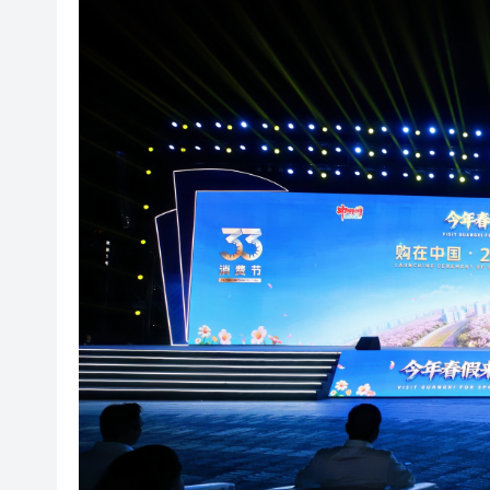
受AI及電動車帶動 中國貿易
有片丨《愛回家》迎大結局 煞
MJZ Technology AI合規