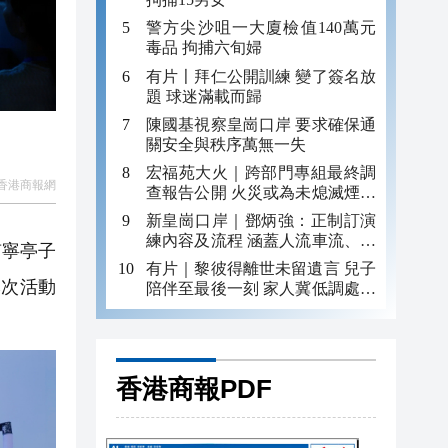
警方尖沙咀一大廈檢值140萬元
毒品 拘捕六旬婦
有片〡拜仁公開訓練 變了簽名放
題 球迷滿載而歸
陳國基視察皇崗口岸 要求確保通
關安全與秩序萬無一失
宏福苑大火｜跨部門專組最終調
香港商報網
查報告公開 火災或為未熄滅煙頭
引發
新皇崗口岸｜鄧炳強：正制訂演
練內容及流程 涵蓋人流車流、緊
南寧亭子
急應變等
有片｜黎彼得離世未留遺言 兒子
本次活動
陪伴至最後一刻 家人冀低調處理
後事
香港商報PDF