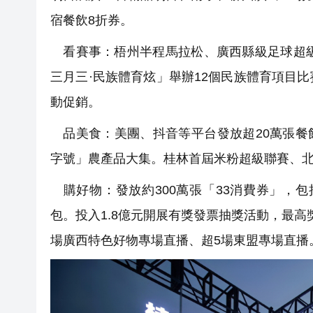
宿餐飲8折券。
看賽事：梧州半程馬拉松、廣西縣級足球超級
三月三·民族體育炫」舉辦12個民族體育項目
動促銷。
品美食：美團、抖音等平台發放超20萬張餐飲
字號」農產品大集。桂林首屆米粉超級聯賽、
購好物：發放約300萬張「33消費券」，包
包。投入1.8億元開展有獎發票抽獎活動，最高獎
場廣西特色好物專場直播、超5場東盟專場直播