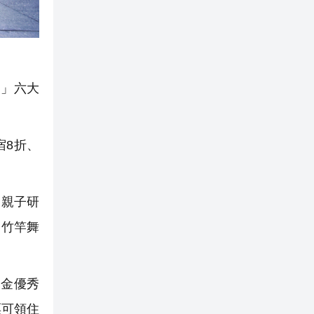
」六大
宿8折、
。
出親子研
、竹竿舞
基金優秀
票可領住