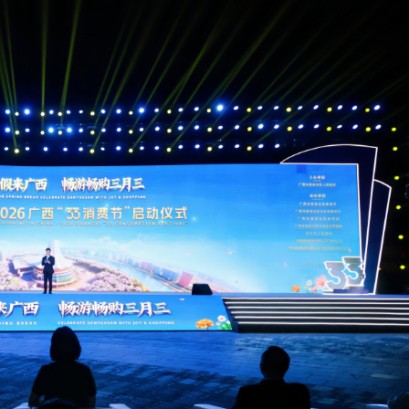
順差連續三個月破千億美元
科宴菜單盡顯心思 台前幕後不捨合影
跨境金融科技突圍 國資注資加持