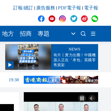
訂報/續訂
廣告服務
PDF電子報
電子報
|
|
|
地方
招商
專題
NEWS
有片丨實力出圈！中國機
器人正在「承包」英國零
售貨架
19:44
19:38
19:25
19:24
19:22