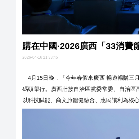
購在中國·2026廣西「33消
2026-04-16 21:33:45
4月15日晚，「今年春假來廣西 暢遊暢購三月
碼頭舉行。廣西壯族自治區黨委常委、自治區
以科技賦能、商文旅體健融合、惠民讓利為核