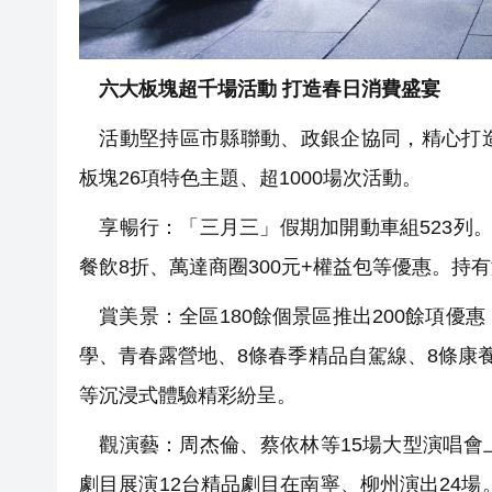
六大板塊超千場活動 打造春日消費盛宴
活動堅持區市縣聯動、政銀企協同，精心打造
板塊26項特色主題、超1000場次活動。
享暢行：「三月三」假期加開動車組523列
餐飲8折、萬達商圈300元+權益包等優惠。持
賞美景：全區180餘個景區推出200餘項優
學、青春露營地、8條春季精品自駕線、8條康
等沉浸式體驗精彩紛呈。
觀演藝：周杰倫、蔡依林等15場大型演唱會
劇目展演12台精品劇目在南寧、柳州演出24場