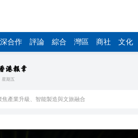
深合作
評論
綜合
灣區
商社
文化
日
星期五
登場
聚焦產業升級、智能製造與文旅融合
特朗普對美聯儲影響力再受關注
寧德時代全球化布局進入收穫期
年上半年升回5000美元