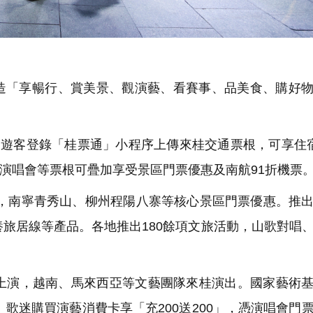
「享暢行、賞美景、觀演藝、看賽事、品美食、購好物
。遊客登錄「桂票通」小程序上傳來桂交通票根，可享住
有演唱會等票根可疊加享受景區門票優惠及南航91折機票
惠，南寧青秀山、柳州程陽八寨等核心景區門票優惠。推
養旅居線等產品。各地推出180餘項文旅活動，山歌對唱
上演，越南、馬來西亞等文藝團隊來桂演出。國家藝術
。歌迷購買演藝消費卡享「充200送200」，憑演唱會門