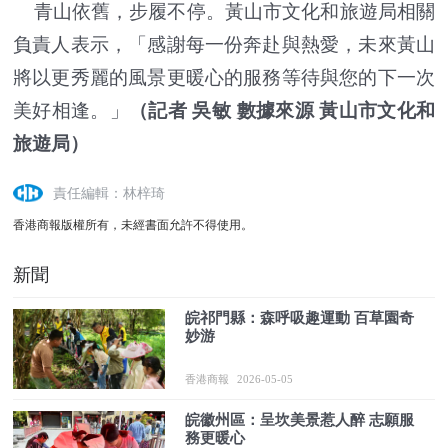
青山依舊，步履不停。黃山市文化和旅遊局相關
負責人表示，「感謝每一份奔赴與熱愛，未來黃山
將以更秀麗的風景更暖心的服務等待與您的下一次
美好相逢。」
（記者 吳敏 數據來源 黃山市文化和
旅遊局）
責任編輯：林梓琦
香港商報版權所有，未經書面允許不得使用。
新聞
皖祁門縣：森呼吸趣運動 百草園奇
妙游
香港商報
2026-05-05
皖徽州區：呈坎美景惹人醉 志願服
務更暖心