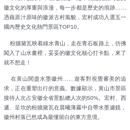
徽文化的厚重與浪漫，每一步都是歷史的痕跡……
憑藉原汁原味的徽派古村風貌，宏村成功入選五一
國內歷史文化熱門景區TOP10。
粉牆黛瓦映着綠水青山，走在青石板路上，仿佛
闖入了山水畫裡，妥妥的徽文化核心打卡點，來了
就不想走！
在黃山閱盡水墨徽州……遊客對視覺審美的追
求，正在重塑出行的意義。數據顯示，黃山市景區
接待人次占安徽全省景點總人次的50%。宏村、西
遞、呈坎的粉牆黛瓦在晨曦薄霧中自帶水墨濾鏡，
徽州村落已然成為最懂留白的東方意境。