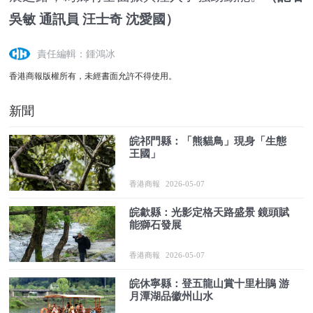
吳敏 通訊員 汪士奇 沈愛國）
責任編輯：鍾鴻冰
香港商報版權所有，未經書面允許不得使用。
新聞
皖祁門縣：「熊貓鳥」現身「生態
王國」
香港商報
2026-05-07
皖歙縣：光影定格天路盛景 鏡頭賦
能獅石發展
香港商報
2026-05-07
皖休寧縣：登五龍山賞十里杜鵑 游
月潭湖品徽州山水