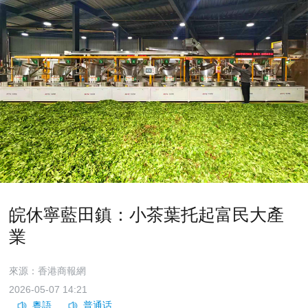
皖休寧藍田鎮：小茶葉托起富民大產
業
來源：香港商報網
2026-05-07 14:21