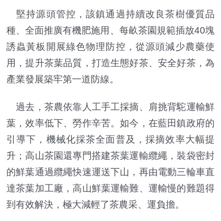
堅持源頭管控，該鎮通過持續改良茶樹優質品
種、全面推廣有機肥施用、每畝茶園規範插放40塊
誘蟲黃板開展綠色物理防控，從源頭減少農藥使
用，提升茶葉品質，打造生態好茶、安全好茶，為
產業發展築牢第一道防線。
過去，茶農依靠人工手工採摘、肩挑背駝運輸鮮
葉，效率低下、勞作辛苦。如今，在藍田鎮政府的
引導下，機械化採茶全面普及，採摘效率大幅提
升；高山茶園還專門搭建茶葉運輸纜繩，裝袋密封
的鮮葉通過纜繩快速運送下山，再由電動三輪車直
達茶葉加工廠，高山鮮葉運輸難、運輸慢的難題得
到有效解決，極大減輕了茶農采、運負擔。