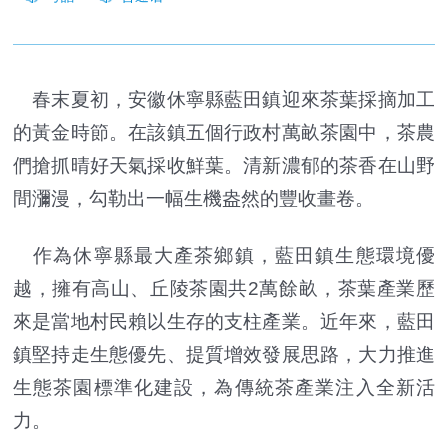
春末夏初，安徽休寧縣藍田鎮迎來茶葉採摘加工
的黃金時節。在該鎮五個行政村萬畝茶園中，茶農
們搶抓晴好天氣採收鮮葉。清新濃郁的茶香在山野
間瀰漫，勾勒出一幅生機盎然的豐收畫卷。
作為休寧縣最大產茶鄉鎮，藍田鎮生態環境優
越，擁有高山、丘陵茶園共2萬餘畝，茶葉產業歷
來是當地村民賴以生存的支柱產業。近年來，藍田
鎮堅持走生態優先、提質增效發展思路，大力推進
生態茶園標準化建設，為傳統茶產業注入全新活
力。