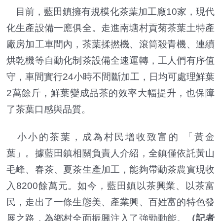
目前，藍田鎮擁有規模化茶葉加工廠10家，現代
化生產設備一應俱全。走進南塘村貢菊茶葉土特產
廠房加工車間內，茶葉揉撚機、滾筒殺青機、連續
烘乾機等自動化制茶設備全速運轉，工人們有序值
守，車間實行24小時不間斷加工，日均可處理鮮葉
2萬餘斤，鮮葉變成品茶的效率大幅提升，也保障
了茶葉口感與品質。
小小的茶葉，成為村民增收致富的 「黃金
葉」。據藍田鎮相關負責人介紹，全鎮僅依託黃山
毛峰、春茶、夏茶生產加工，能夠帶動茶農實現收
入8200餘萬元。如今，藍田鎮以茶興業、以茶富
民，走出了一條生態美、產業興、百姓富的特色發
展之路，為鄉村全面振興注入了強勁動能。
（記者