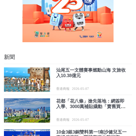
新聞
汕尾五一文體賽事燃動山海 文旅收
入10.38億元
香港商報
2026-05-07
花都「花八條」搶先落地：網簽即
入學、3000萬補貼撬動「賣舊買
新」
香港商報
2026-05-07
10金3銀3銅雙料第一!南沙健兒五一