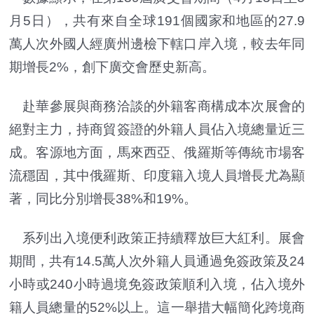
月5日），共有來自全球191個國家和地區的27.9
萬人次外國人經廣州邊檢下轄口岸入境，較去年同
期增長2%，創下廣交會歷史新高。
赴華參展與商務洽談的外籍客商構成本次展會的
絕對主力，持商貿簽證的外籍人員佔入境總量近三
成。客源地方面，馬來西亞、俄羅斯等傳統市場客
流穩固，其中俄羅斯、印度籍入境人員增長尤為顯
著，同比分別增長38%和19%。
系列出入境便利政策正持續釋放巨大紅利。展會
期間，共有14.5萬人次外籍人員通過免簽政策及24
小時或240小時過境免簽政策順利入境，佔入境外
籍人員總量的52%以上。這一舉措大幅簡化跨境商