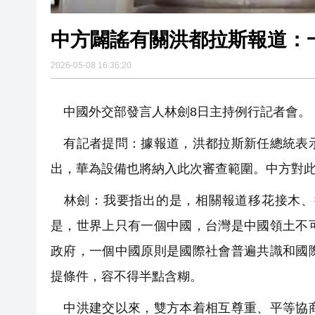
中方闢謠有關洪都拉斯報道：
2026-05-08 16:36:20
中國外交部發言人林劍8日主持例行記者會。
有記者提問：據報道，洪都拉斯新任總統表示
出，華為設備也將納入此次審查範圍。中方對
林劍：我要指出的是，相關報道移花接木、
是，世界上只有一個中國，台灣是中國領土不
政府，一個中國原則是國際社會普遍共識和國
提條件，容不得半點含糊。
中洪建交以來，雙方本着相互尊重、平等協商