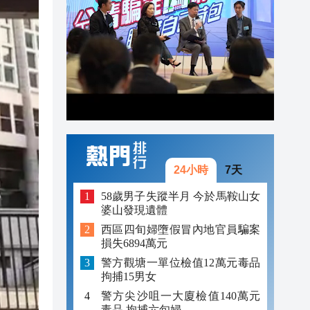
21:01
20:54
20:39
20:32
24小時
7天
58歲男子失蹤半月 今於馬鞍山女
婆山發現遺體
西區四旬婦墮假冒內地官員騙案
損失6894萬元
警方觀塘一單位檢值12萬元毒品
拘捕15男女
警方尖沙咀一大廈檢值140萬元
毒品 拘捕六旬婦