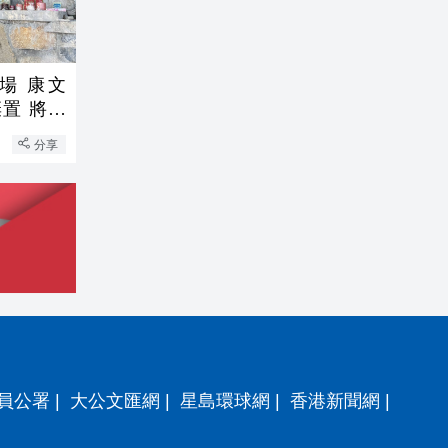
場 康文
置 將暫
分享
員公署
|
大公文匯網
|
星島環球網
|
香港新聞網
|