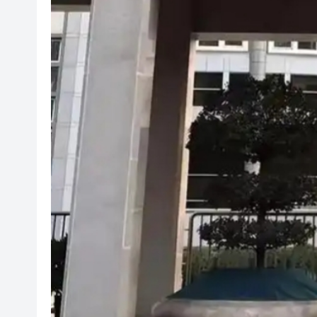
有片丨港產AI餐飲服務系統 機
警方元朗破工廈毒品倉 拘24歲黑
市場料美聯儲年底前加息概率超
相約深圳 見證奇蹟 | 科技坐