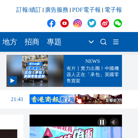
訂報/續訂
廣告服務
PDF電子報
電子報
|
|
|
地方
招商
專題
NEWS
有片丨實力出圈！中國機
器人正在「承包」英國零
售貨架
21:57
21:41
21:30
21:29