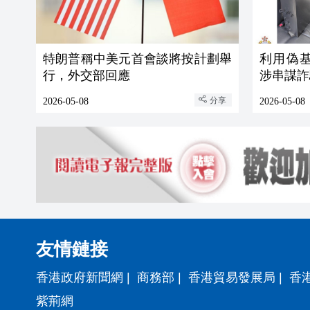
特朗普稱中美元首會談將按計劃舉
利用偽
行，外交部回應
涉串謀詐
分享
2026-05-08
2026-05-08
友情鏈接
香港政府新聞網
|
商務部
|
香港貿易發展局
|
香
紫荊網