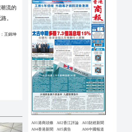
步潮流的
死路。
：
王錦坤