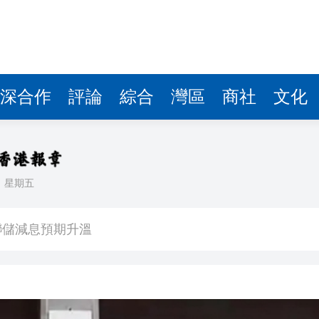
深合作
評論
綜合
灣區
商社
文化
日
星期五
CEO王興興發聲：讓人工智能為社會服務
美聯儲減息預期升溫
年深圳體育消費嘉年華啟動
建灣區拔尖人才培育新平台 石門教育集團與佛山暨大港澳子弟學校簽約