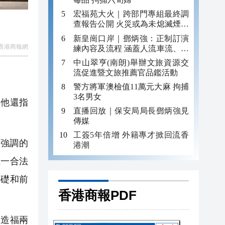
宏福苑大火｜跨部門專組最終調
查報告公開 火災或為未熄滅煙頭
引發
新皇崗口岸｜鄧炳強：正制訂演
香港商報網
練內容及流程 涵蓋人流車流、緊
急應變等
中山翠亨(南朗)舉辦文旅資源交
流促進暨文旅推薦官品鑑活動
警方將軍澳檢值11萬元大麻 拘捕
3名男女
他還指
直播回放｜保安局局長鄧炳強見
傳媒
工簽5年倍增 外籍專才掀回流香
強調的
港潮
唯一合法
基礎和前
香港商報PDF
造福兩