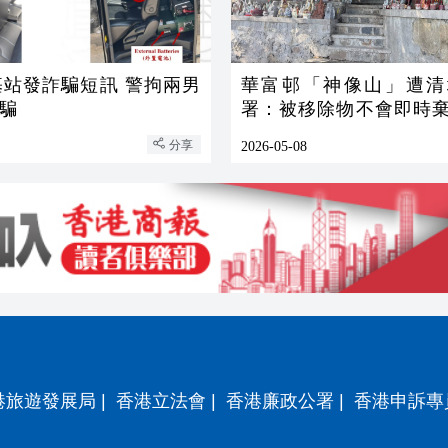
基站發詐騙短訊 警拘兩男
華富邨「神像山」遭清
騙
署：被移除物不會即時棄
存待領
分享
2026-05-08
港旅遊發展局
|
香港立法會
|
香港廉政公署
|
香港申訴專