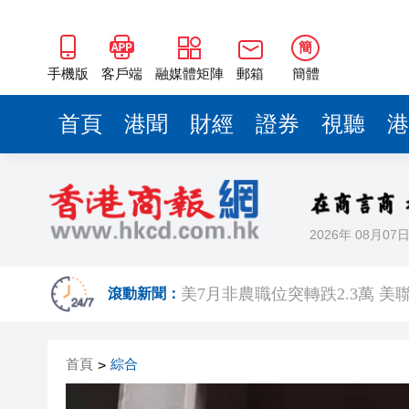
簡
手機版
客戶端
融媒體矩陣
郵箱
簡體
首頁
港聞
財經
證券
視聽
港
2026年 08月07
有片丨宇樹科技IPO路演現場 
滾動新聞：
美7月非農職位突轉跌2.3萬 
超多優惠產品集中上線！2026
首頁
綜合
>
共