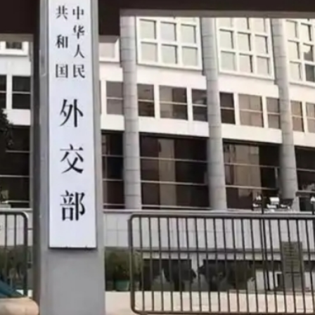
場首度登場 旅客讚方便精準
幫男 檢100萬元依托咪酯
80%
進車廂，公交開成了深圳創新「流動名片」