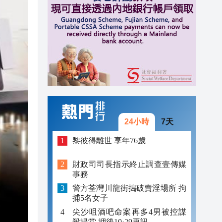
17:13
16:57
16:55
24小時
7天
黎彼得離世 享年76歲
財政司司長指示終止調查壹傳媒
事務
警方荃灣川龍街搗破賣淫場所 拘
捕5名女子
尖沙咀酒吧命案再多4男被控謀
殺提堂 押後10·29再訊