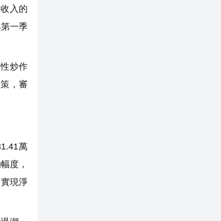
業收入的
年第一季
性炒作
決策，審
.41萬
動幅度，
，實現淨