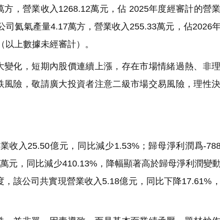
4萬方，營業收入1268.12萬元，佔 2025年度經審計的營
司氦氣產量4.17萬方，營業收入255.33萬元，佔2026
元（以上數據未經審計）。
變化，短期內股價連續上漲，存在市場情緒過熱、非理
跌風險，敬請廣大投資者注意二級市場交易風險，理性
25.50億元，同比減少1.53%；歸母淨利潤爲-7881
.91萬元，同比減少410.13%，降幅顯著高於歸母淨利潤變
，該公司共實現營業收入5.18億元，同比下降17.61%