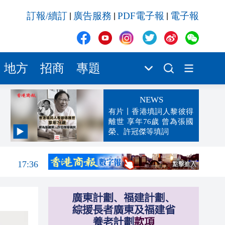
訂報/續訂
廣告服務
PDF電子報
電子報
|
|
|
地方
招商
專題
NEWS
有片丨香港填詞人黎彼得
離世 享年76歲 曾為張國
榮、許冠傑等填詞
17:44
17:36
17:31
17:30
17:22