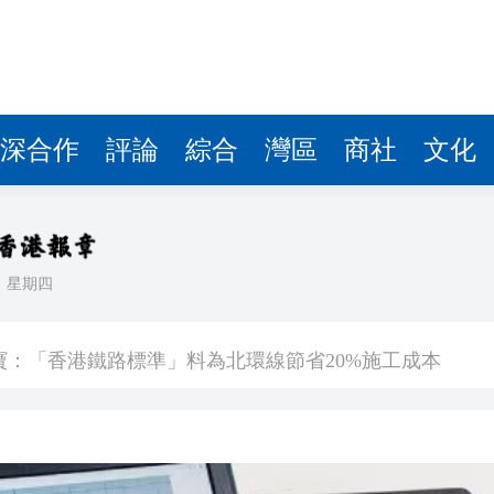
深合作
評論
綜合
灣區
商社
文化
日
星期四
國與家人團聚
寶：「香港鐵路標準」料為北環線節省20%施工成本
.25厘 8月21日起可申購 發行金額最多550億
網民笑說：進擊的巨人
天蛙」