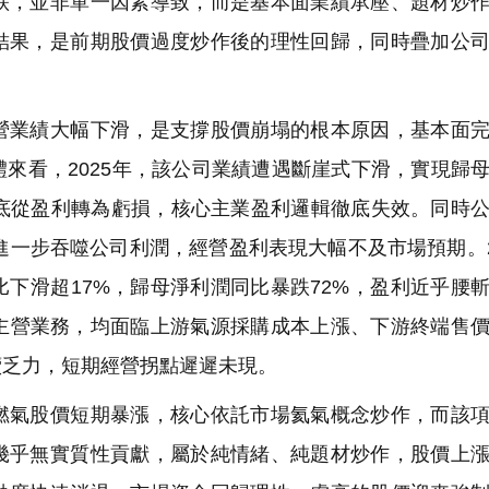
，並非單一因素導致，而是基本面業績承壓、題材炒作
結果，是前期股價過度炒作後的理性回歸，同時疊加公
業績大幅下滑，是支撐股價崩塌的根本原因，基本面完
來看，2025年，該公司業績遭遇斷崖式下滑，實現歸
%，徹底從盈利轉為虧損，核心主業盈利邏輯徹底失效。同時
進一步吞噬公司利潤，經營盈利表現大幅不及市場預期。2
下滑超17%，歸母淨利潤同比暴跌72%，盈利近乎腰
大主營業務，均面臨上游氣源採購成本上漲、下游終端售
續乏力，短期經營拐點遲遲未現。
氣股價短期暴漲，核心依託市場氦氣概念炒作，而該項
幾乎無實質性貢獻，屬於純情緒、純題材炒作，股價上