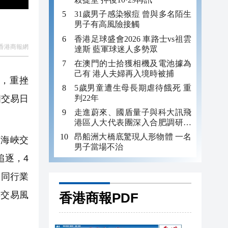
31歲男子感染猴痘 曾與多名陌生
男子有高風險接觸
香港足球盛會2026 車路士vs祖雲
香港商報網
達斯 藍軍球迷人多勢眾
在澳門的士拾獲相機及電池據為
己有 港人夫婦再入境時被捕
股，重挫
5歲男童遭生母長期虐待餓死 重
判22年
個交易日
走進蔚來、國盾量子與科大訊飛
港區人大代表團深入合肥調研科
創成果
昂船洲大橋底驚現人形物體 一名
海峽交
男子當場不治
追逐，4
於同行業
票交易風
香港商報PDF