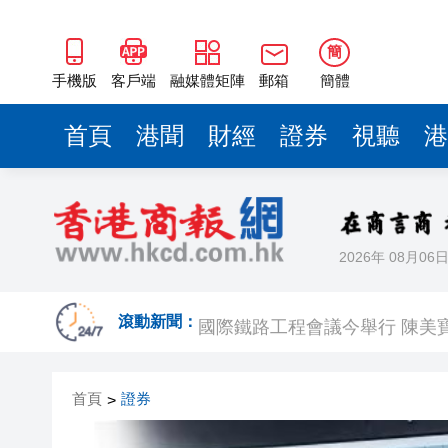
簡
手機版
客戶端
融媒體矩陣
郵箱
簡體
首頁
港聞
財經
證券
視聽
港
2026年 08月06
涂謹申據報獲發還護照 已到英
國際鐵路工程會議今舉行 陳美
滾動新聞：
新一批銀債每手1萬元 保底息高達4
首頁
證券
>
有片〡赤裸男街頭「毆」的士 
食環署引入內地捕蚊神器「吞