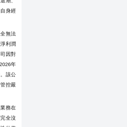
退潮、
司自身經
全無法
母淨利潤
公司因對
026年
斬。該公
價管控嚴
業務在
漲完全沒