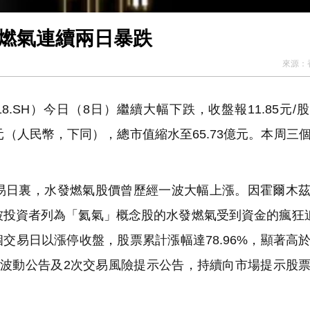
發燃氣連續兩日暴跌
來源：
8.SH）今日（8日）繼續大幅下跌，收盤報11.85元/
99億元（人民幣，下同），總市值縮水至65.73億元。本周三
日裏，水發燃氣股價曾歷經一波大幅上漲。因霍爾木茲
被投資者列為「氦氣」概念股的水發燃氣受到資金的瘋狂
個交易日以漲停收盤，股票累計漲幅達78.96%，顯著高
常波動公告及2次交易風險提示公告，持續向市場提示股