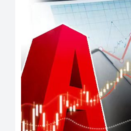
張國榮70誕辰音樂會將不設直播
東野圭吾遺作《永恆的記憶》
有片丨特朗普快步阻止男童險摔