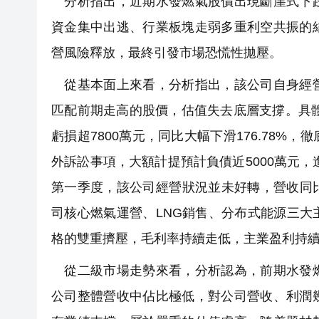
分析指出，近期水發燃氣股價出現斷崖式下跌
資金集中出逃、行業板塊走弱多重利空共振的
營風險釋放，最終引發市場恐慌性拋壓。
從基本面上來看，分析指出，該公司自身經營
匹配前期走高的股價，估值失去底層支撐。具體
虧損超7800萬元，同比大幅下滑176.78
外訴訟事項，大額計提預計負債近5000萬元，
第一季度，該公司經營狀況並未好轉，營收同比
司核心燃氣運營、LNG銷售、分布式能源三
格的雙重擠壓，毛利率持續走低，主業盈利持
從二級市場走勢來看，分析認為，前期水發燃
公司整體營收中佔比極低，對公司營收、利潤