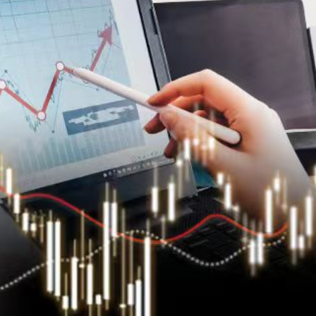
 陳淑芬構思1956部無人機賀壽
發售
下台 笑稱：我不想他像拜登一樣摔倒