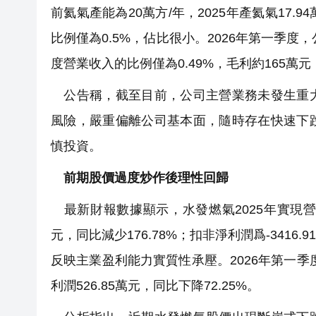
前氦氣產能為20萬方/年，2025年產氦氣17.9
比例僅為0.5%，佔比很小。2026年第一季度，公
度營業收入的比例僅為0.49%，毛利約165萬
公告稱，截至目前，公司主營業務未發生重大
風險，嚴重偏離公司基本面，隨時存在快速下
慎投資。
前期股價過度炒作後理性回歸
最新財報數據顯示，水發燃氣2025年實現營業收入
元，同比減少176.78%；扣非淨利潤爲-3416
反映主業盈利能力實質性承壓。2026年第一季度
利潤526.85萬元，同比下降72.25%。