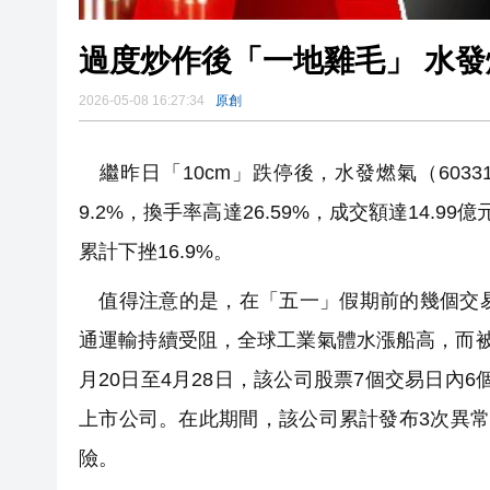
過度炒作後「一地雞毛」 水
2026-05-08 16:27:34
原創
繼昨日「10cm」跌停後，水發燃氣（60331
9.2%，換手率高達26.59%，成交額達14.
累計下挫16.9%。
值得注意的是，在「五一」假期前的幾個交易
通運輸持續受阻，全球工業氣體水漲船高，而
月20日至4月28日，該公司股票7個交易日內6
上市公司。在此期間，該公司累計發布3次異
險。