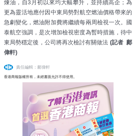
煉油，自3月初以來均大幅攀升，並持續高企；為
更為靈活地應付因中東局勢對航空燃油價格帶來的
急劇變化，燃油附加費將繼續每兩周檢視一次。國
泰航空強調，是次增加檢視密度為暫時措施，待中
東局勢穩定後，公司將再次檢討有關做法
(記者 鄺
偉軒)
責任編輯：鄺偉軒
香港商報版權所有，未經書面允許不得使用。