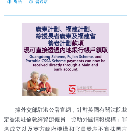
據外交部駐港公署官網，針對英國有關法院裁
定香港駐倫敦經貿辦僱員「協助外國情報機構」罪
名成立以及英方政府機構和官員發表不實抹黑言