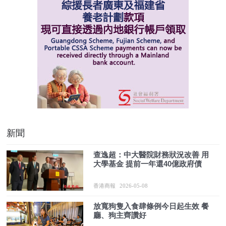
新聞
查逸超：中大醫院財務狀況改善 用
大學基金 提前一年還40億政府債
香港商報
2026-05-08
放寬狗隻入食肆條例今日起生效 餐
廳、狗主齊讚好